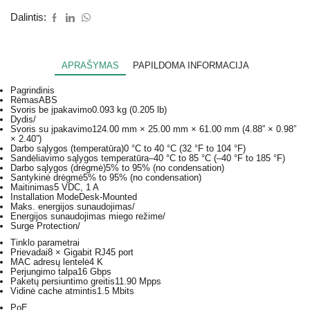
Dalintis:
APRAŠYMAS
PAPILDOMA INFORMACIJA
Pagrindinis
Rėmas
ABS
Svoris be įpakavimo
0.093 kg (0.205 lb)
Dydis
/
Svoris su įpakavimo
124.00 mm × 25.00 mm × 61.00 mm (4.88” × 0.98”
× 2.40”)
Darbo sąlygos (temperatūra)
0 °C to 40 °C (32 °F to 104 °F)
Sandėliavimo sąlygos temperatūra
–40 °C to 85 °C (–40 °F to 185 °F)
Darbo sąlygos (drėgmė)
5% to 95% (no condensation)
Santykinė drėgmė
5% to 95% (no condensation)
Maitinimas
5 VDC, 1 A
Installation Mode
Desk-Mounted
Maks. energijos sunaudojimas
/
Energijos sunaudojimas miego režime
/
Surge Protection
/
Tinklo parametrai
Prievadai
8 × Gigabit RJ45 port
MAC adresų lentelė
4 K
Perjungimo talpa
16 Gbps
Paketų persiuntimo greitis
11.90 Mpps
Vidinė cache atmintis
1.5 Mbits
PoE