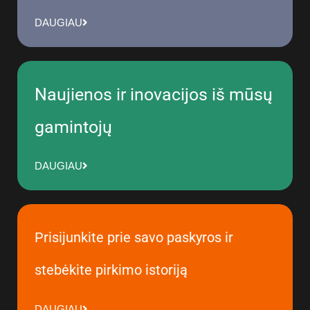
DAUGIAU
Naujienos ir inovacijos iš mūsų
gamintojų
DAUGIAU
Prisijunkite prie savo paskyros ir
stebėkite pirkimo istoriją
DAUGIAU