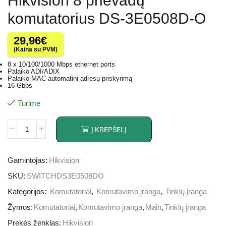
Hikvision 8 prievadų
komutatorius DS-3E0508D-O
29,96
€
(Kaina su PVM)
8 x 10/100/1000 Mbps ethernet ports
Palaiko ADI/ADIX
Palaiko MAC automatinį adresų priskyrimą
16 Gbps
Turime
Į KREPŠELĮ
Gamintojas:
Hikvision
SKU:
SWITCHDS3E0508DO
Kategorijos:
Komutatoriai
,
Komutavimo įranga
,
Tinklų įranga
Žymos:
Komutatoriai
,
Komutavimo įranga
,
Main
,
Tinklų įranga
Prekės ženklas:
Hikvision