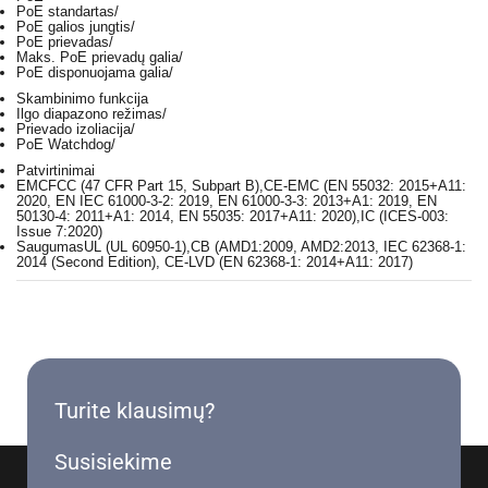
PoE standartas
/
PoE galios jungtis
/
PoE prievadas
/
Maks. PoE prievadų galia
/
PoE disponuojama galia
/
Skambinimo funkcija
Ilgo diapazono režimas
/
Prievado izoliacija
/
PoE Watchdog
/
Patvirtinimai
EMC
FCC (47 CFR Part 15, Subpart B),CE-EMC (EN 55032: 2015+A11:
2020, EN IEC 61000-3-2: 2019, EN 61000-3-3: 2013+A1: 2019, EN
50130-4: 2011+A1: 2014, EN 55035: 2017+A11: 2020),IC (ICES-003:
Issue 7:2020)
Saugumas
UL (UL 60950-1),CB (AMD1:2009, AMD2:2013, IEC 62368-1:
2014 (Second Edition), CE-LVD (EN 62368-1: 2014+A11: 2017)
Turite klausimų?
Susisiekime