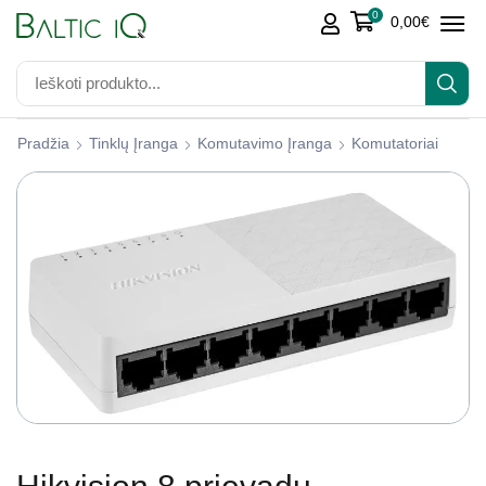
0
0,00
€
Pradžia
Tinklų Įranga
Komutavimo Įranga
Komutatoriai