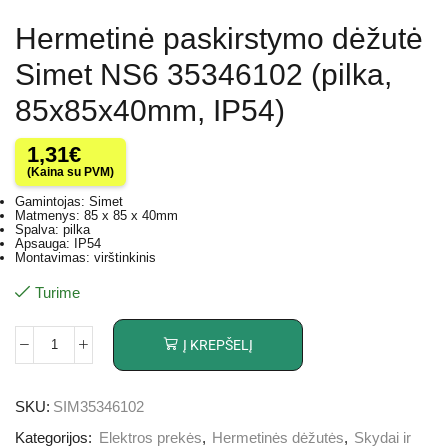
Hermetinė paskirstymo dėžutė
Simet NS6 35346102 (pilka,
85x85x40mm, IP54)
1,31
€
(Kaina su PVM)
Gamintojas: Simet
Matmenys: 85 x 85 x 40mm
Spalva: pilka
Apsauga: IP54
Montavimas: virštinkinis
Turime
Į KREPŠELĮ
SKU:
SIM35346102
Kategorijos:
Elektros prekės
,
Hermetinės dėžutės
,
Skydai ir