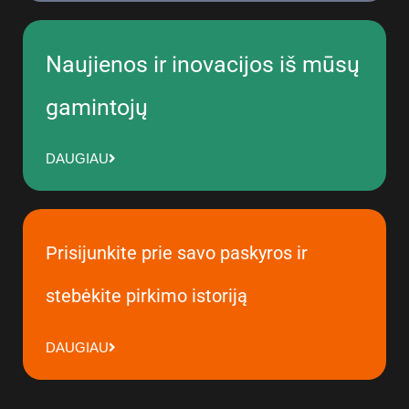
Naujienos ir inovacijos iš mūsų
gamintojų
DAUGIAU
Prisijunkite prie savo paskyros ir
stebėkite pirkimo istoriją
DAUGIAU