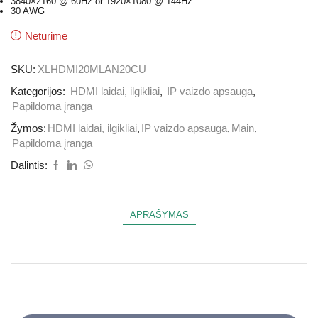
3840×2160 @ 60Hz or 1920×1080 @ 144Hz
30 AWG
Neturime
SKU:
XLHDMI20MLAN20CU
Kategorijos:
HDMI laidai, ilgikliai
,
IP vaizdo apsauga
,
Papildoma įranga
Žymos:
HDMI laidai, ilgikliai
,
IP vaizdo apsauga
,
Main
,
Papildoma įranga
Dalintis:
APRAŠYMAS