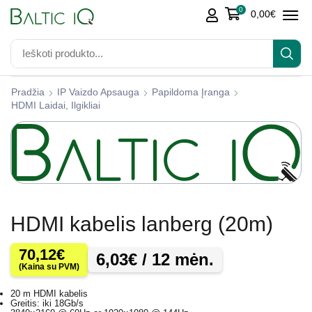
0
0,00
€
Pradžia
IP Vaizdo Apsauga
Papildoma Įranga
HDMI Laidai, Ilgikliai
HDMI kabelis lanberg (20m)
70,12
€
6,03
€
/ 12 mėn.
(Kaina su PVM)
20 m HDMI kabelis
Greitis: iki 18Gb/s