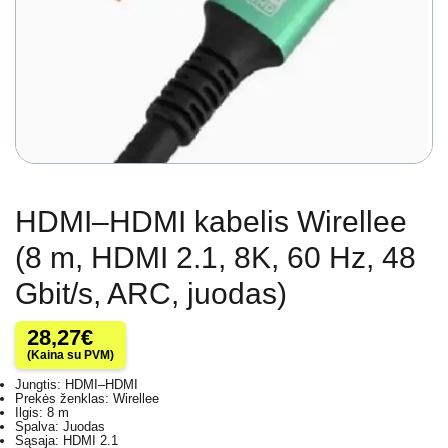
HDMI–HDMI kabelis Wirellee
(8 m, HDMI 2.1, 8K, 60 Hz, 48
Gbit/s, ARC, juodas)
28,27
€
(Kaina su PVM)
Jungtis: HDMI–HDMI
Prekės ženklas: Wirellee
Ilgis: 8 m
Spalva: Juodas
Sąsaja: HDMI 2.1