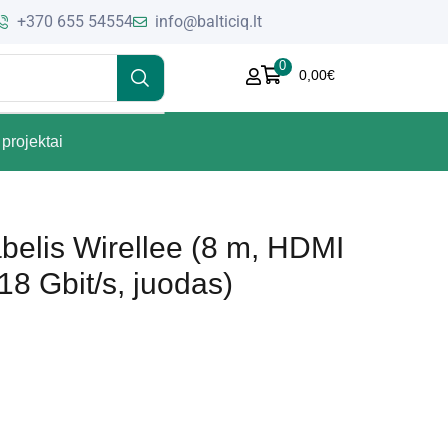
+370 655 54554
info@balticiq.lt
0
0,00
€
projektai
elis Wirellee (8 m, HDMI
18 Gbit/s, juodas)