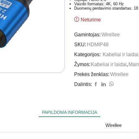
Vaizdo formatas: 4K, 60 Hz
Duomenų perdavimo standartas: 18 
Neturime
Gamintojas:
Wirellee
SKU:
HDMIP48
Kategorijos:
Kabeliai ir laidai
Žymos:
Kabeliai ir laidai
,
Mai
Prekės ženklas:
Wirellee
Dalintis:
PAPILDOMA INFORMACIJA
Wirellee