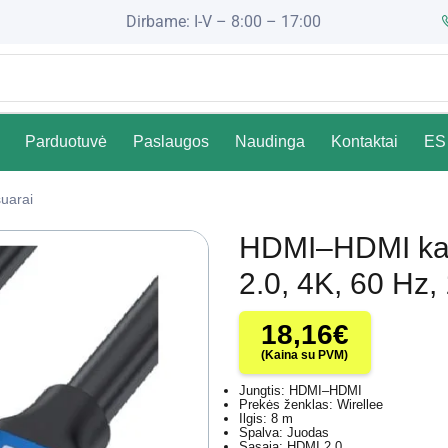
Dirbame: I-V – 8:00 – 17:00
Parduotuvė
Paslaugos
Naudinga
Kontaktai
ES 
uarai
HDMI–HDMI kab
2.0, 4K, 60 Hz, 
18,16
€
(Kaina su PVM)
Jungtis: HDMI–HDMI
Prekės ženklas: Wirellee
Ilgis: 8 m
Spalva: Juodas
Sąsaja: HDMI 2.0