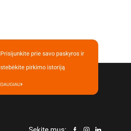
Prisijunkite prie savo paskyros ir
stebėkite pirkimo istoriją
DAUGIAU
Sekite mus: