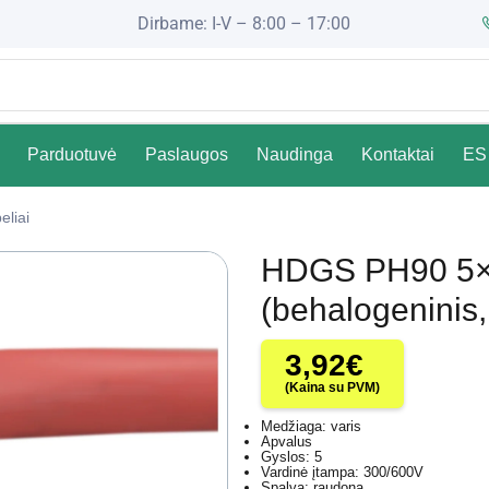
Dirbame: I-V – 8:00 – 17:00
Parduotuvė
Paslaugos
Naudinga
Kontaktai
ES 
eliai
HDGS PH90 5×2
(behalogeninis
3,92
€
(Kaina su PVM)
Medžiaga: varis
Apvalus
Gyslos: 5
Vardinė įtampa: 300/600V
Spalva: raudona