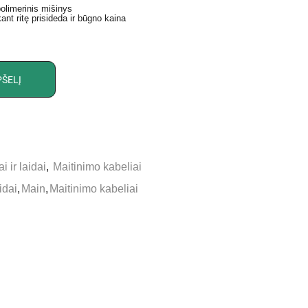
polimerinis mišinys
nt ritę prisideda ir būgno kaina
PŠELĮ
i ir laidai
,
Maitinimo kabeliai
idai
,
Main
,
Maitinimo kabeliai