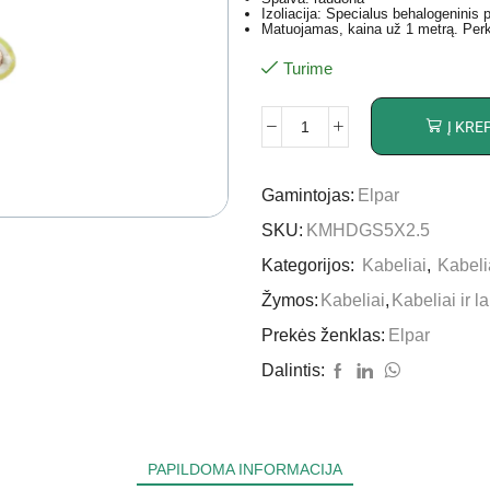
Izoliacija: Specialus behalogeninis 
Matuojamas, kaina už 1 metrą. Perka
Turime
Į KRE
Gamintojas:
Elpar
SKU:
KMHDGS5X2.5
Kategorijos:
Kabeliai
,
Kabelia
Žymos:
Kabeliai
,
Kabeliai ir la
Prekės ženklas:
Elpar
Dalintis:
PAPILDOMA INFORMACIJA