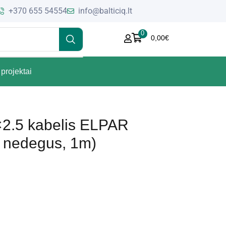
+370 655 54554
info@balticiq.lt
0
0,00
€
projektai
.5 kabelis ELPAR
, nedegus, 1m)