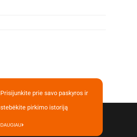
Prisijunkite prie savo paskyros ir
stebėkite pirkimo istoriją
DAUGIAU