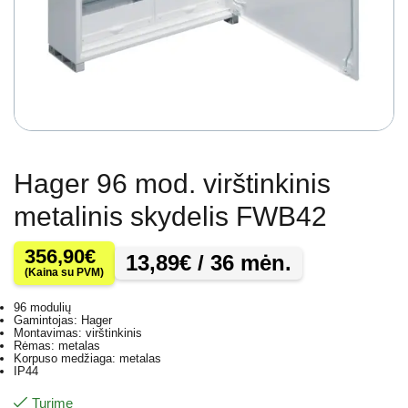
Hager 96 mod. virštinkinis
metalinis skydelis FWB42
356,90
€
13,89
€
/ 36 mėn.
(Kaina su PVM)
96 modulių
Gamintojas: Hager
Montavimas: virštinkinis
Rėmas: metalas
Korpuso medžiaga: metalas
IP44
Turime