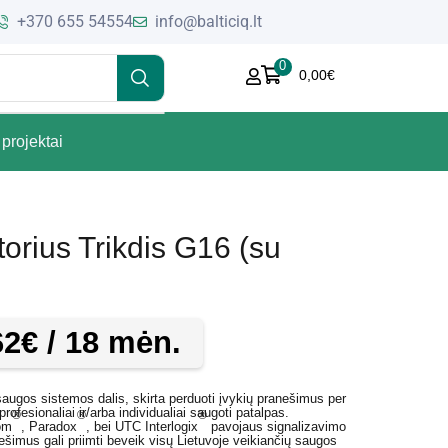
+370 655 54554
info@balticiq.lt
0
0,00
€
projektai
rius Trikdis G16 (su
62
€
/ 18 mėn.
ugos sistemos dalis, skirta perduoti įvykių pranešimus per
ofesionaliai ir/arba individualiai saugoti patalpas.
®
®
®
om
, Paradox
, bei UTC Interlogix
pavojaus signalizavimo
imus gali priimti beveik visų Lietuvoje veikiančių saugos