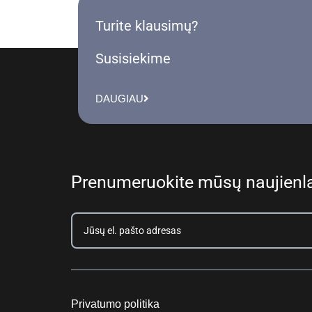
Turite klausimų?
Susisiekime
DAUGIAU
Prenumeruokite mūsų naujienla
Privatumo politika