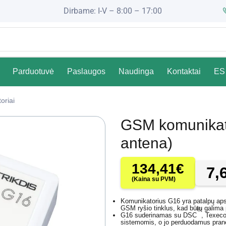
Dirbame: I-V – 8:00 – 17:00
Parduotuvė
Paslaugos
Naudinga
Kontaktai
ES 
oriai
GSM komunikato
antena)
134,41
€
7,
(Kaina su PVM)
Komunikatorius G16 yra patalpų apsa
GSM ryšio tinklus, kad būtų galima pr
®
G16 suderinamas su DSC
, Texec
sistemomis, o jo perduodamus praneš