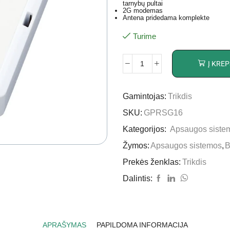
tarnybų pultai
2G modemas
Antena pridedama komplekte
Turime
Į KREP
Gamintojas:
Trikdis
SKU:
GPRSG16
Kategorijos:
Apsaugos siste
Žymos:
Apsaugos sistemos
,
B
Prekės ženklas:
Trikdis
Dalintis:
APRAŠYMAS
PAPILDOMA INFORMACIJA