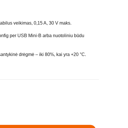
s
tabilus veikimas, 0,15 A, 30 V maks.
nfig per USB Mini-B arba nuotoliniu būdu
santykinė drėgmė – iki 80%, kai yra +20 °C.