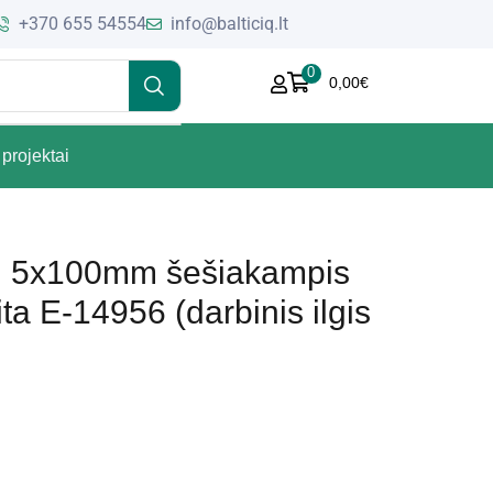
+370 655 54554
info@balticiq.lt
0
0,00
€
projektai
ui 5x100mm šešiakampis
ta E-14956 (darbinis ilgis