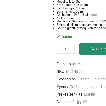
Modelis: E-14956
Skersmuo (D): 5,0 mm
Bendras ilgis: 100 mm
Darbinis ilgis: 50 mm
Griebtuvas: 1/4″ šešiakampis
Kiekis: 1 vnt.
Medžiaga: Greitapjovis plienas (HS
Skirtas tiksliam ir greitam metalo g
Galima gręžti: betoną, keramines pl
Turime
Į KREP
Gamintojas:
Makita
SKU:
ME14956
Kategorijos:
Grąžtai ir pjovim
Žymos:
Grąžtai ir pjovimo dis
Prekės ženklas:
Makita
Dalintis: