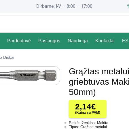
Dirbame: I-V – 8:00 – 17:00
Parduotuvė
Paslaugos
Naudinga
Kontaktai
ES 
o Diskai
Grąžtas metal
griebtuvas Maki
50mm)
2,14
€
(Kaina su PVM)
Prekės ženklas: Makita
Tipas: Grąžtas metalui