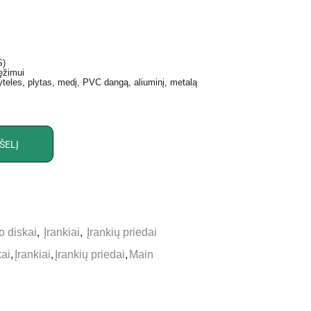
S)
ręžimui
yteles, plytas, medį, PVC dangą, aliuminį, metalą
ŠELĮ
o diskai
,
Įrankiai
,
Įrankių priedai
kai
,
Įrankiai
,
Įrankių priedai
,
Main