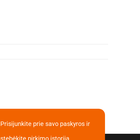
Prisijunkite prie savo paskyros ir
stebėkite pirkimo istoriją