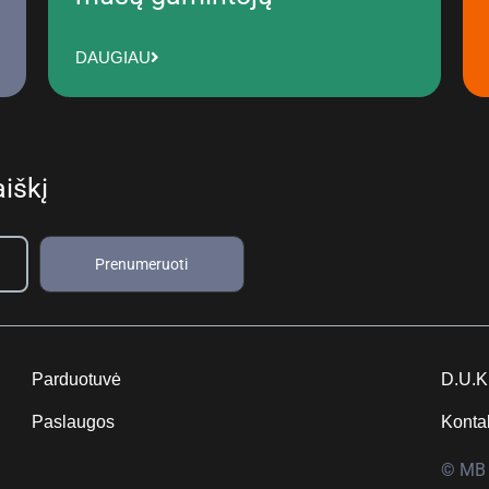
DAUGIAU
iškį
Prenumeruoti
Parduotuvė
D.U.K
Paslaugos
Konta
© MB 