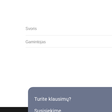
Svoris
Gamintojas
Turite klausimų?
Susisiekime