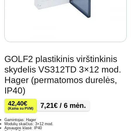
GOLF2 plastikinis virštinkinis
skydelis VS312TD 3×12 mod.
Hager (permatomos durelės,
IP40)
42,40
€
7,21
€
/ 6 mėn.
(Kaina su PVM)
Gamintojas: Hager
Modulių skaičius: 3×12 mod.
Apsaugos klasė: IP40