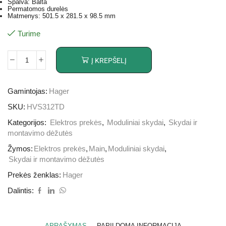
Spalva: Balta
Permatomos durelės
Matmenys: 501.5 x 281.5 x 98.5 mm
Turime
Į KREPŠELĮ
Gamintojas:
Hager
SKU:
HVS312TD
Kategorijos:
Elektros prekės
,
Moduliniai skydai
,
Skydai ir
montavimo dėžutės
Žymos:
Elektros prekės
,
Main
,
Moduliniai skydai
,
Skydai ir montavimo dėžutės
Prekės ženklas:
Hager
Dalintis:
APRAŠYMAS
PAPILDOMA INFORMACIJA