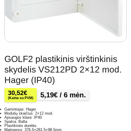
GOLF2 plastikinis virštinkinis
skydelis VS212PD 2×12 mod.
Hager (IP40)
30,52
€
5,19
€
/ 6 mėn.
(Kaina su PVM)
Gamintojas: Hager
Modulių skaičius: 2×12 mod.
Apsaugos klasė: IP40
Spalva: Balta
Plastikinės durelės
Matmenys: 376.5×281.5×98.5mm