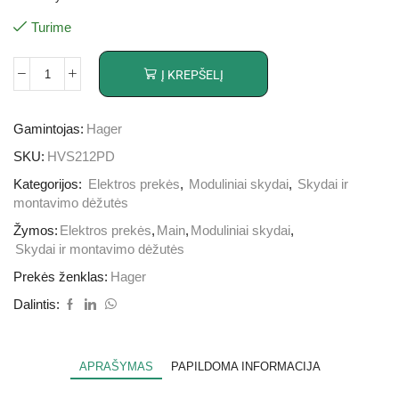
Turime
Į KREPŠELĮ
Gamintojas:
Hager
SKU:
HVS212PD
Kategorijos:
Elektros prekės
,
Moduliniai skydai
,
Skydai ir
montavimo dėžutės
Žymos:
Elektros prekės
,
Main
,
Moduliniai skydai
,
Skydai ir montavimo dėžutės
Prekės ženklas:
Hager
Dalintis:
APRAŠYMAS
PAPILDOMA INFORMACIJA