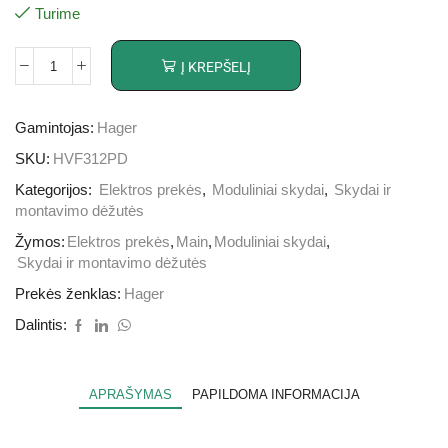
Turime
Į KREPŠELĮ
Gamintojas:
Hager
SKU:
HVF312PD
Kategorijos:
Elektros prekės
,
Moduliniai skydai
,
Skydai ir
montavimo dėžutės
Žymos:
Elektros prekės
,
Main
,
Moduliniai skydai
,
Skydai ir montavimo dėžutės
Prekės ženklas:
Hager
Dalintis:
APRAŠYMAS
PAPILDOMA INFORMACIJA