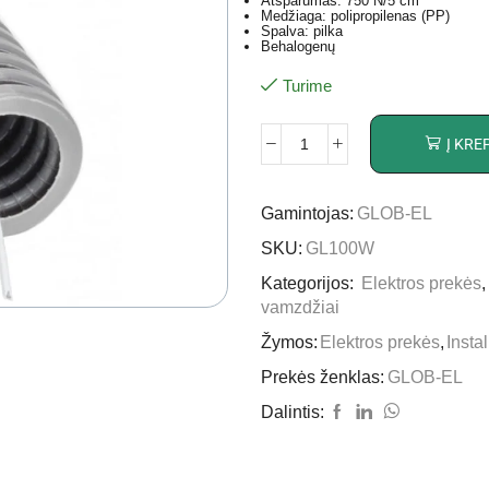
Atsparumas: 750 N/5 cm
Medžiaga: polipropilenas (PP)
Spalva: pilka
Behalogenų
Turime
Į KRE
Gamintojas:
GLOB-EL
SKU:
GL100W
Kategorijos:
Elektros prekės
vamzdžiai
Žymos:
Elektros prekės
,
Insta
Prekės ženklas:
GLOB-EL
Dalintis: