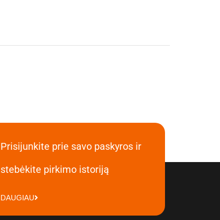
Prisijunkite prie savo paskyros ir
stebėkite pirkimo istoriją
DAUGIAU