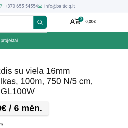
+370 655 54554
info@balticiq.lt
0
0,00
€
projektai
dis su viela 16mm
ilkas, 100m, 750 N/5 cm,
 GL100W
9
€
/ 6 mėn.
mm