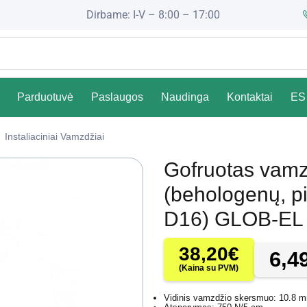
Dirbame: I-V – 8:00 – 17:00
Parduotuvė
Paslaugos
Naudinga
Kontaktai
ES 
Instaliaciniai Vamzdžiai
Gofruotas vamz
(behologenų, p
D16) GLOB-EL
38,20
€
6,4
(Kaina su PVM)
Vidinis vamzdžio skersmuo: 10.8 