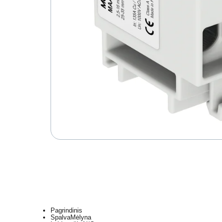
Pagrindinis
Spalva
Mėlyna