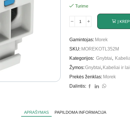
Turime
Į KREP
Gamintojas:
Morek
SKU:
MOREKOTL352M
Kategorijos:
Gnybtai
,
Kabeliai
Žymos:
Gnybtai
,
Kabeliai ir la
Prekės ženklas:
Morek
Dalintis:
APRAŠYMAS
PAPILDOMA INFORMACIJA