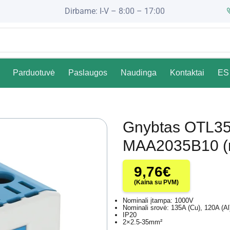
Dirbame: I-V – 8:00 – 17:00
Parduotuvė
Paslaugos
Naudinga
Kontaktai
ES 
Gnybtas OTL35
MAA2035B10 (
9,76
€
(Kaina su PVM)
Nominali įtampa: 1000V
Nominali srovė: 135A (Cu), 120A (Al
IP20
2×2.5-35mm²