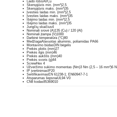
Laido rūšis
Al/Cu
Skerspjūvis min. (mm²)
2,5
Skerspjūvis maks. (mm²)
35
Įvesties laidas min. (mm²)
2,5
Įvesties laidas maks. (mm²)
35
Išėjimo laidas min. (mm²)
2,5
Išėjimo laidas maks. (mm²)
35
Jungčių skaičius
4
Nominali srovė (A)
135 (Cu) / 120 (Al)
Nominali įtampa (V)
1000
Darbinė temperatūra (°C)
80
Medžiaga
Alavuotas aliuminis, poliamidas PA66
Montavimo būdas
DIN bėgelis
Prekės plotis (mm)
27
Prekės ilgis (mm)
46
Prekės aukštis (mm)
40
Prekės svoris (g)
44
Screw
Hex 4
Užveržimo sukimo momentas (Nm)
3 Nm (2,5 – 16 mm²)6 N
IP įvertinimas
IP20
Sertifikavimas
EN 61238-1; EN60947-7-1
Atsparumas liepsnai
UL94 V0
CN8 kodas
85369010