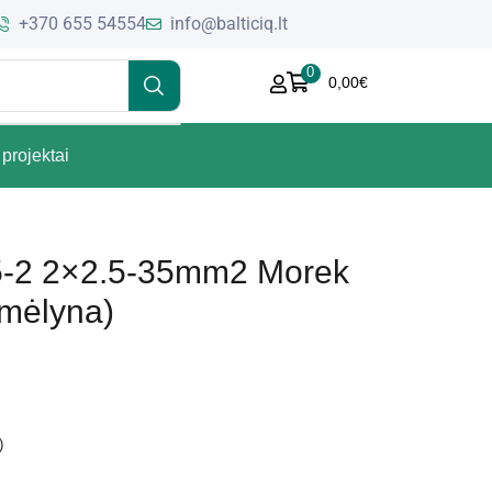
+370 655 54554
info@balticiq.lt
0
0,00
€
projektai
-2 2×2.5-35mm2 Morek
mėlyna)
)