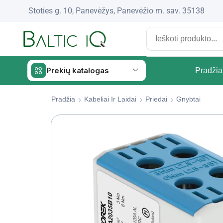
Stoties g. 10, Panevėžys, Panevėžio m. sav. 35138
Prekių katalogas
Pradžia
Pradžia
Kabeliai Ir Laidai
Priedai
Gnybtai