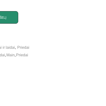
ŠELĮ
 ir laidai
,
Priedai
idai
,
Main
,
Priedai