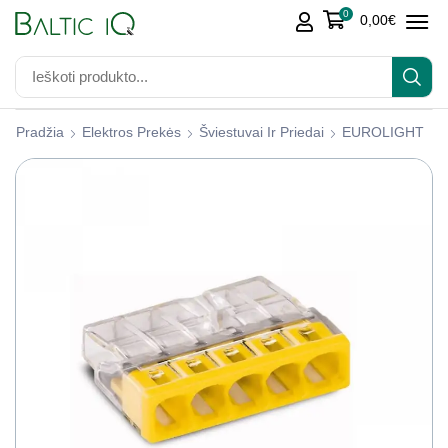
0
0,00
€
Pradžia
Elektros Prekės
Šviestuvai Ir Priedai
EUROLIGHT