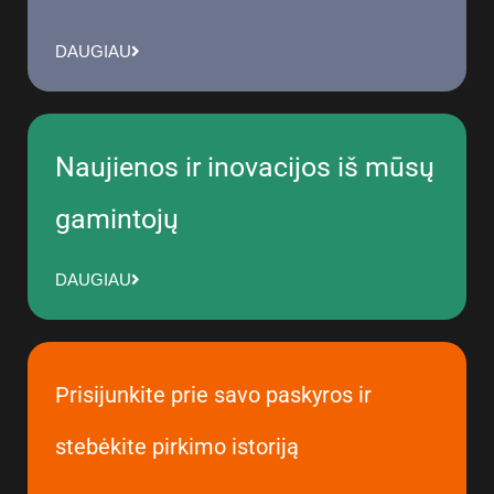
DAUGIAU
Naujienos ir inovacijos iš mūsų
gamintojų
DAUGIAU
Prisijunkite prie savo paskyros ir
stebėkite pirkimo istoriją