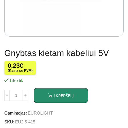
Gnybtas kietam kabeliui 5V
0,23
€
(Kaina su PVM)
Liko tik
Į KREPŠELĮ
Gamintojas:
EUROLIGHT
SKU:
EU2.5-415