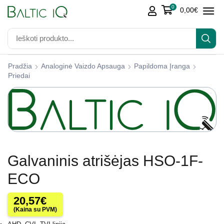
0
0,00
€
Pradžia
Analoginė Vaizdo Apsauga
Papildoma Įranga
Priedai
Galvaninis atrišėjas HSO-1F-
ECO
20,57
€
(Kaina su PVM)