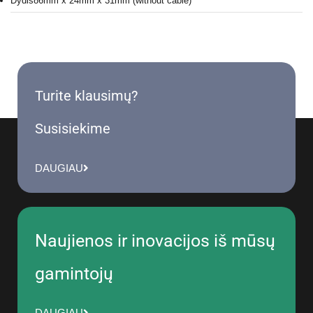
Dydis
86mm x 24mm x 31mm (without cable)
Turite klausimų?
Susisiekime
DAUGIAU
Naujienos ir inovacijos iš mūsų
gamintojų
DAUGIAU