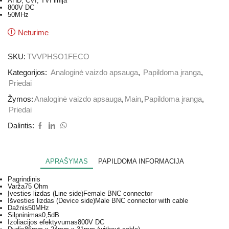
AHD, CVI, TVI linija
800V DC
50MHz
Neturime
SKU:
TVVPHSO1FECO
Kategorijos:
Analoginė vaizdo apsauga
,
Papildoma įranga
,
Priedai
Žymos:
Analoginė vaizdo apsauga
,
Main
,
Papildoma įranga
,
Priedai
Dalintis:
APRAŠYMAS
PAPILDOMA INFORMACIJA
Pagrindinis
Varža
75 Ohm
Įvesties lizdas (Line side)
Female BNC connector
Išvesties lizdas (Device side)
Male BNC connector with cable
Dažnis
50MHz
Silpninimas
0,5dB
Izoliacijos efektyvumas
800V DC