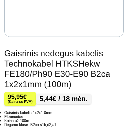
Gaisrinis nedegus kabelis
Technokabel HTKSHekw
FE180/Ph90 E30-E90 B2ca
1x2x1mm (100m)
95,95
€
5,44
€
/ 18 mėn.
(Kaina su PVM)
Gaisrinis kabelis 1x2x1.0mm
Ekranuotas
Kaina už 100m.
Degumo klasė: B2ca-s1b,d2,a1