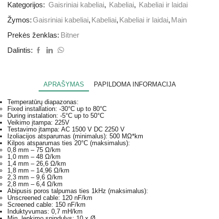
Kategorijos:
Gaisriniai kabeliai
,
Kabeliai
,
Kabeliai ir laidai
Žymos:
Gaisriniai kabeliai
,
Kabeliai
,
Kabeliai ir laidai
,
Main
Prekės ženklas:
Bitner
Dalintis:
APRAŠYMAS
PAPILDOMA INFORMACIJA
Temperatūrų diapazonas:
Fixed installation: -30°C up to 80°C
During instalation: -5°C up to 50°C
Veikimo įtampa: 225V
Testavimo įtampa: AC 1500 V DC 2250 V
Izoliacijos atsparumas (minimalus): 500 MΩ*km
Kilpos atsparumas ties 20°C (maksimalus):
0,8 mm – 75 Ω/km
1,0 mm – 48 Ω/km
1,4 mm – 26,6 Ω/km
1,8 mm – 14,96 Ω/km
2,3 mm – 9,6 Ω/km
2,8 mm – 6,4 Ω/km
Abipusis poros talpumas ties 1kHz (maksimalus):
Unscreened cable: 120 nF/km
Screened cable: 150 nF/km
Induktyvumas: 0,7 mH/km
Min. lenkimo spindulys: 10 x Ø