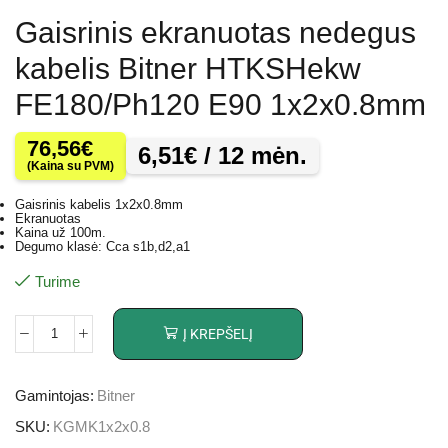
Gaisrinis ekranuotas nedegus
kabelis Bitner HTKSHekw
FE180/Ph120 E90 1x2x0.8mm
76,56
€
6,51
€
/ 12 mėn.
(Kaina su PVM)
Gaisrinis kabelis 1x2x0.8mm
Ekranuotas
Kaina už 100m.
Degumo klasė: Cca s1b,d2,a1
Turime
Į KREPŠELĮ
Gamintojas:
Bitner
SKU:
KGMK1x2x0.8