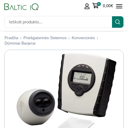
0
0,00
€
Pradžia
Priešgaisrinės Sistemos
Konvencinės
Dūminiai Barjerai