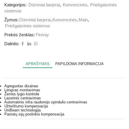
Kategorijos:
Dūminiai barjerai
,
Konvencinės
,
Priešgaisrinės
sistemos
Žymos:
Dūminiai barjerai
,
Konvencinės
,
Main
,
Priešgaisrinės sistemos
Prekės ženklas:
Fireray
Dalintis:
APRAŠYMAS
PAPILDOMA INFORMACIJA
Agreguotas dizainas
Lengvas montavimas
Žemės lygio kontrolė
Lazerinis centravimas
Automatinis infra raudonojo spindulio centravimas
Užterštumo kompensacija
UniBeam technologija
Pastatų sijų poslinkio kompensacija