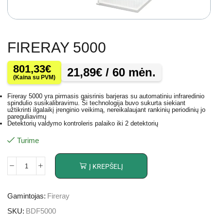
FIRERAY 5000
801,33
€
21,89
€
/ 60 mėn.
(Kaina su PVM)
Fireray 5000 yra pirmasis gaisrinis barjeras su automatiniu infraredinio
spindulio susikalibravimu. Ši technologija buvo sukurta siekiant
užtikrinti ilgalaikį įrenginio veikimą, nereikalaujant rankinių periodinių jo
pareguliavimų
Detektorių valdymo kontroleris palaiko iki 2 detektorių
Turime
Į KREPŠELĮ
Gamintojas:
Fireray
SKU:
BDF5000