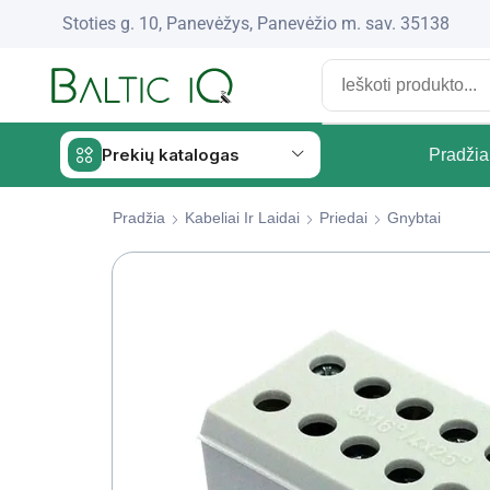
Stoties g. 10, Panevėžys, Panevėžio m. sav. 35138
Prekių katalogas
Pradžia
Pradžia
Kabeliai Ir Laidai
Priedai
Gnybtai