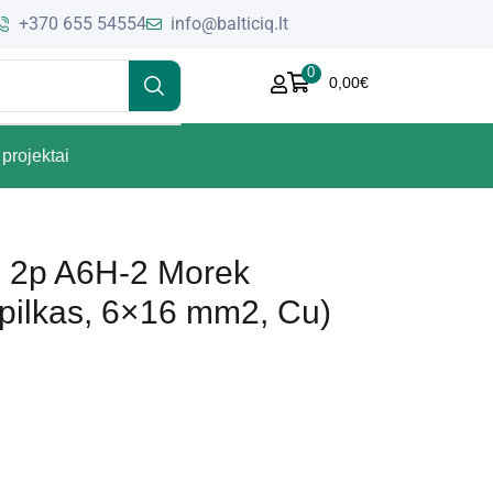
+370 655 54554
info@balticiq.lt
0
0,00
€
projektai
s 2p A6H-2 Morek
ilkas, 6×16 mm2, Cu)