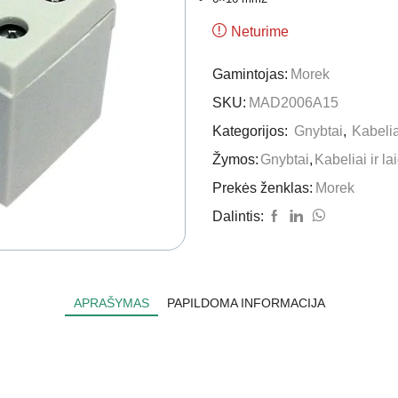
Neturime
Gamintojas:
Morek
SKU:
MAD2006A15
Kategorijos:
Gnybtai
,
Kabeliai
Žymos:
Gnybtai
,
Kabeliai ir la
Prekės ženklas:
Morek
Dalintis:
APRAŠYMAS
PAPILDOMA INFORMACIJA