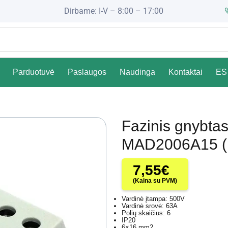
Dirbame: I-V – 8:00 – 17:00
Parduotuvė
Paslaugos
Naudinga
Kontaktai
ES 
Fazinis gnybta
MAD2006A15 (p
7,55
€
(Kaina su PVM)
Vardinė įtampa: 500V
Vardinė srovė: 63A
Polių skaičius: 6
IP20
6×16 mm2