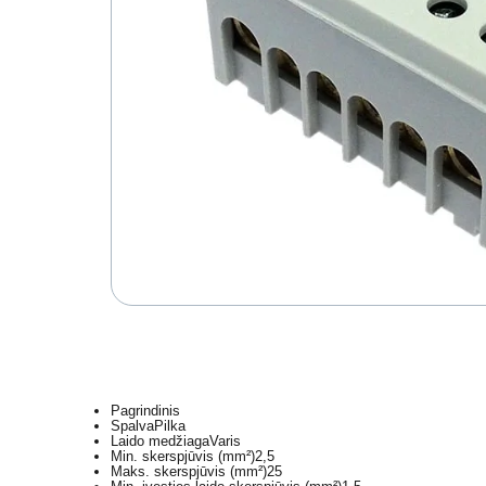
Pagrindinis
Spalva
Pilka
Laido medžiaga
Varis
Min. skerspjūvis (mm²)
2,5
Maks. skerspjūvis (mm²)
25