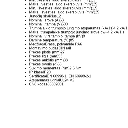
Min. įvesties laido skerspjūvis (mm²)
1,5
Maks. įvesties laido skerspjūvis (mm²)
25
Min. išvesties laido skerspjūvis (mm²)
1,5
Maks. išvesties laido skerspjūvis (mm²)
25
Jungčių skaičius
12
Nominali srovė (A)
63
Nominali įtampa (V)
500
Trumpalaikio trumpojo jungimo atsparumas (kA/1s)
4,2 kA/1
Maks. trumpalaikė trumpojo jungimo srovė
Icw=4,2 kA/1 s
Nominali viršįtampio įtampa (kV)
8
Darbinė temperatūra (°C)
85
Medžiaga
Brass, polyamide PA6
Montavimo būdas
DIN rail
Prekės plotis (mm)
27
Prekės ilgis (mm)
53
Prekės aukštis (mm)
38
Prekės svoris (g)
88
Sukimo momentas (Nm)
2,5 Nm
IP klasė
IP20
Sertifikatai
EN 60998-1, EN 60998-2-1
Atsparumas ugniai
UL94 V2
CN8 kodas
85369001