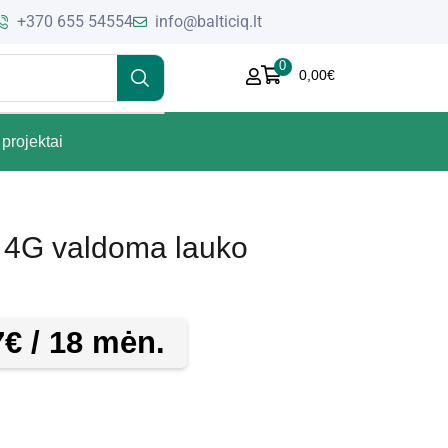
+370 655 54554
info@balticiq.lt
0
0,00
€
projektai
4G valdoma lauko
7
€
/ 18 mėn.