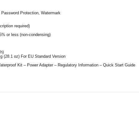
t, Password Protection, Watermark
iption required)
95% or less (non-condensing)
h)
 g (28.1 oz) For EU Standard Version
terproof Kit – Power Adapter – Regulatory Information – Quick Start Guide