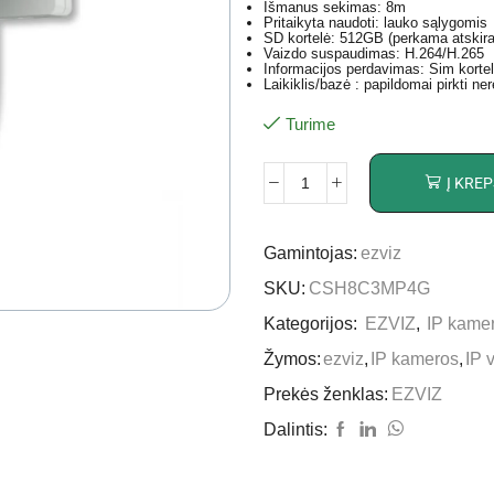
Išmanus sekimas: 8m
Pritaikyta naudoti: lauko sąlygomis
SD kortelė: 512GB (perkama atskirai
Vaizdo suspaudimas: H.264/H.265
Informacijos perdavimas: Sim korte
Laikiklis/bazė : papildomai pirkti ner
Turime
Į KREP
Gamintojas:
ezviz
SKU:
CSH8C3MP4G
Kategorijos:
EZVIZ
,
IP kame
Žymos:
ezviz
,
IP kameros
,
IP 
Prekės ženklas:
EZVIZ
Dalintis: