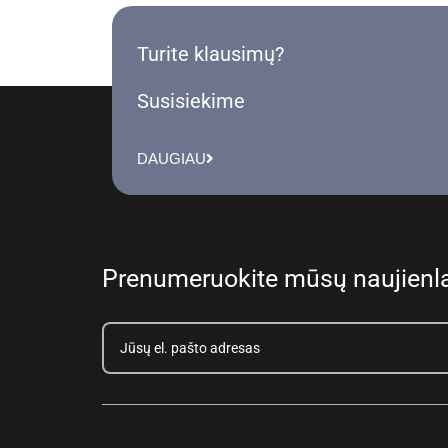
Turite klausimų?
Susisiekime
DAUGIAU
Prenumeruokite mūsų naujienla