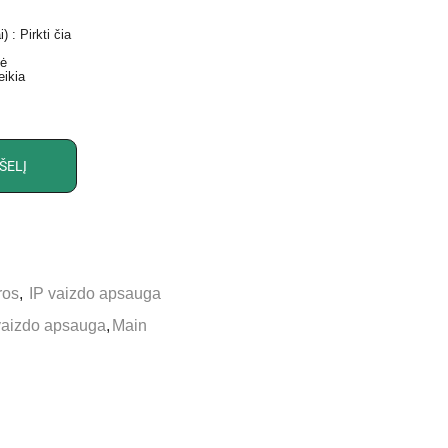
) :
Pirkti čia
lė
eikia
ŠELĮ
ros
,
IP vaizdo apsauga
vaizdo apsauga
,
Main