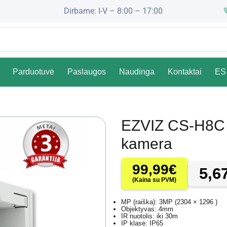
Dirbame: I-V – 8:00 – 17:00
Parduotuvė
Paslaugos
Naudinga
Kontaktai
ES 
EZVIZ CS-H8C 
kamera
99,99
€
5,6
(Kaina su PVM)
MP (raiška): 3MP (2304 × 1296 )
Objektyvas: 4mm
IR nuotolis: iki 30m
IP klasė: IP65