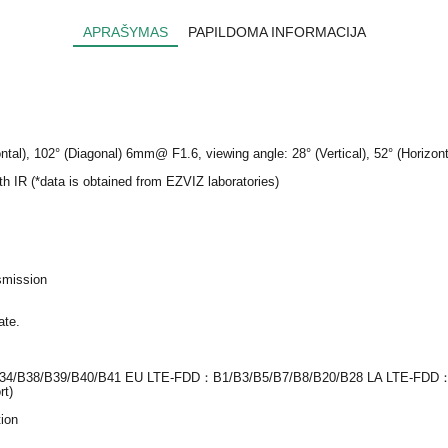
APRAŠYMAS
PAPILDOMA INFORMACIJA
ntal), 102° (Diagonal) 6mm@ F1.6, viewing angle: 28° (Vertical), 52° (Horizont
 IR (*data is obtained from EZVIZ laboratories)
smission
ate.
4/B38/B39/B40/B41 EU LTE-FDD：B1/B3/B5/B7/B8/B20/B28 LA LTE-FDD：
rt)
ion