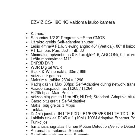
EZVIZ CS-H8C 4G valdoma lauko kamera
Kamera
Sensorius
1/2.8″ Progressive Scan CMOS
Užrakto greitis
Self-adaptive shutter
Lęšis 4
mm@ F1.6, viewing angle: 46° (Vertical), 86° (Horizo
PT kampas
Pan: 350°, Tilt: 80°
Minimalus apšvietimas
0.5 Lux @(F1.6, AGC ON), 0 Lux with
Lęšio montavimas
M12
DNR
3D DNR
WDR
Digital WDR
Black & White naktis
30m / 98ft
Vaizdas ir garsas
Maksimali raiška
2304 × 1296
Kadrų dažnis
Max:30fps; Self-Adaptive during network tran
Vaizdo suspaudimas
H.265 / H.264
H.265 tipas
Main Profile
Vaizdo bitų greitis
Ultra-HD; Hi-Def; Standard. Adaptive bit r
Garso bitų greitis
Self-Adaptive
Maks. bitų greitis
3 Mbps
Tinklas
Dažnių juostos
IN LTE-FDD：B1/B3/B5/B8 IN LTE-TDD：B3
Laidinis tinklas
RJ45 × 1 (10M / 100M Adaptive Ethernet Po
Funkcijos
Išmanusis signalas
Human Motion Detection,Vehicle Detect
Automatinis sekimas
Supports
Pritaikyta įspėjimo zona
Supports