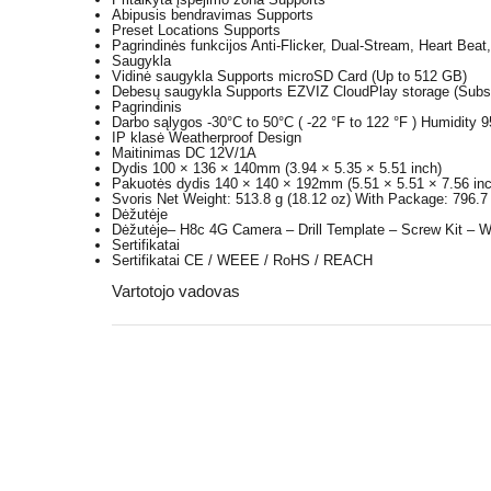
Abipusis bendravimas
Supports
Preset Locations
Supports
Pagrindinės funkcijos
Anti-Flicker, Dual-Stream, Heart Bea
Saugykla
Vidinė saugykla
Supports microSD Card (Up to 512 GB)
Debesų saugykla
Supports EZVIZ CloudPlay storage (Subscr
Pagrindinis
Darbo sąlygos
-30°C to 50°C ( -22 °F to 122 °F ) Humidity 
IP klasė
Weatherproof Design
Maitinimas
DC 12V/1A
Dydis
100 × 136 × 140mm (3.94 × 5.35 × 5.51 inch)
Pakuotės dydis
140 × 140 × 192mm (5.51 × 5.51 × 7.56 inc
Svoris
Net Weight: 513.8 g (18.12 oz) With Package: 796.7
Dėžutėje
Dėžutėje
– H8c 4G Camera – Drill Template – Screw Kit – Wa
Sertifikatai
Sertifikatai
CE / WEEE / RoHS / REACH
Vartotojo vadovas