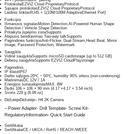
Protokolai
EZVIZ Cloud ProprietaryProtocol
Sąsajos protokolas
EZVIZ Cloud ProprietaryProtocol
Laidinis tinklas
RJ45 × 1(10M/100M AdaptiveEthernet Port)
Funkcijos
Išmanusis signalas
Motion Detection,AI-Powered Human Shape
Detection / Vehicle Shape Detection
Pritaikyta įspėjimo zona
Supports
Abipusis bendravimas Two-way talk
Supports
Pagrindinės funkcijos
Anti-Flicker, Dual-Stream,Heart Beat, Mirror
Image, Password Protection, Watermark
Saugykla
Vidinė saugykla
Supports microSD cardstorage (up to 512 GB)
Debesų saugykla
Supports EZVIZ CloudPlaystorage
Pagrindinis
IP klasė
IP67
Darbo sąlygos
-20℃ ~ 50℃, humidity 95% orless (non-condensing)
Maitinimas
DC 12V / 1A
Energijos sunaudojimas
MAX. 8W
Dydis
106 × 106 × 90 mm (4.17 ×4.17 × 3.54 inch)
Svoris
229 g (8.08 oz)
DėžutėjeDėžutėje
– H4 2K Camera
– Power Adapter- Drill Template- Screw Kit-
RegulatoryInformation- Quick Start Guide
Sertifikatai
Sertifikatai
CE / UKCA / RoHS / REACH /WEEE