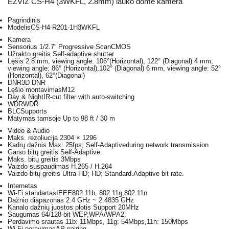
EZVIZ CS-H4 (3WKFL, 2.8mm) lauko dome kamera
Pagrindinis
Modelis
CS-H4-R201-1H3WKFL
Kamera
Sensorius
1/2.7” Progressive ScanCMOS
Užrakto greitis
Self-adaptive shutter
Lęšis
2.8 mm, viewing angle: 106°(Horizontal), 122° (Diagonal) 4 mm,
viewing angle: 86° (Horizontal),102° (Diagonal) 6 mm, viewing angle: 52°
(Horizontal), 62°(Diagonal)
DNR
3D DNR
Lęšio montavimasM12
Day & NightIR-cut filter with auto-switching
WDRWDR
BLCSupports
Matymas tamsoje Up to 98 ft / 30 m
Video & Audio
Maks. rezoliucija
2304 × 1296
Kadrų dažnis
Max: 25fps; Self-Adaptiveduring network transmission
Garso bitų greitis
Self-Adaptive
Maks. bitų greitis
3Mbps
Vaizdo suspaudimas
H.265 / H.264
Vaizdo bitų greitis
Ultra-HD; HD; Standard.Adaptive bit rate.
Internetas
Wi-Fi standartas
IEEE802.11b, 802.11g,802.11n
Dažnio diapazonas
2.4 GHz ~ 2.4835 GHz
Kanalo dažnių juostos plotis
Support 20MHz
Saugumas
64/128-bit WEP,WPA/WPA2,
Perdavimo srautas
11b: 11Mbps, 11g: 54Mbps,11n: 150Mbps
Wi-Fi poravimas
AP pairing