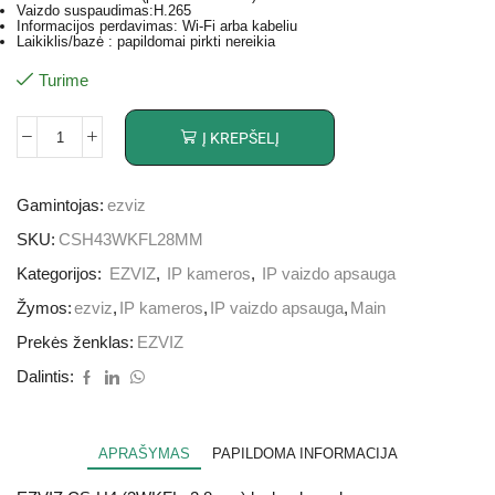
Vaizdo suspaudimas:H.265
Informacijos perdavimas: Wi-Fi arba kabeliu
Laikiklis/bazė : papildomai pirkti nereikia
Turime
Į KREPŠELĮ
Gamintojas:
ezviz
SKU:
CSH43WKFL28MM
Kategorijos:
EZVIZ
,
IP kameros
,
IP vaizdo apsauga
Žymos:
ezviz
,
IP kameros
,
IP vaizdo apsauga
,
Main
Prekės ženklas:
EZVIZ
Dalintis:
APRAŠYMAS
PAPILDOMA INFORMACIJA