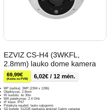
EZVIZ CS-H4 (3WKFL,
2.8mm) lauko dome kamera
69,99
€
6,02
€
/ 12 mėn.
(Kaina su PVM)
MP (raiška): 3MP (2304 x 1296)
Objektyvas: 2.8mm
IR nuotolis: iki 30m
Wifi palaikymas: 2.4 GHz
IP klasė: IP67
Pritaikyta naudoti: lauko sąlygomis
SD kortelė: 512GB (perkama atskirai)
Galimi variantai