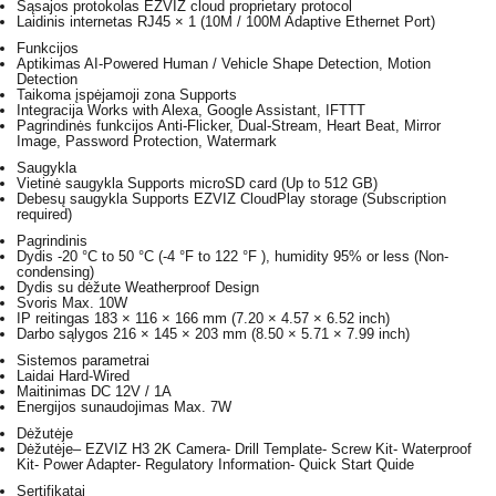
Sąsajos protokolas
EZVIZ cloud proprietary protocol
Laidinis internetas
RJ45 × 1 (10M / 100M Adaptive Ethernet Port)
Funkcijos
Aptikimas A
I-Powered Human / Vehicle Shape Detection, Motion
Detection
Taikoma įspėjamoji zona
Supports
Integracija
Works with Alexa, Google Assistant, IFTTT
Pagrindinės funkcijos
Anti-Flicker, Dual-Stream, Heart Beat, Mirror
Image, Password Protection, Watermark
Saugykla
Vietinė saugykla
Supports microSD card (Up to 512 GB)
Debesų saugykla
Supports EZVIZ CloudPlay storage (Subscription
required)
Pagrindinis
Dydis
-20 °C to 50 °C (-4 °F to 122 °F ), humidity 95% or less (Non-
condensing)
Dydis su dėžute
Weatherproof Design
Svoris
Max. 10W
IP reitingas
183 × 116 × 166 mm (7.20 × 4.57 × 6.52 inch)
Darbo sąlygos
216 × 145 × 203 mm (8.50 × 5.71 × 7.99 inch)
Sistemos parametrai
Laidai
Hard-Wired
Maitinimas
DC 12V / 1A
Energijos sunaudojimas
Max. 7W
Dėžutėje
Dėžutėje
– EZVIZ H3 2K Camera- Drill Template- Screw Kit- Waterproof
Kit- Power Adapter- Regulatory Information- Quick Start Quide
Sertifikatai