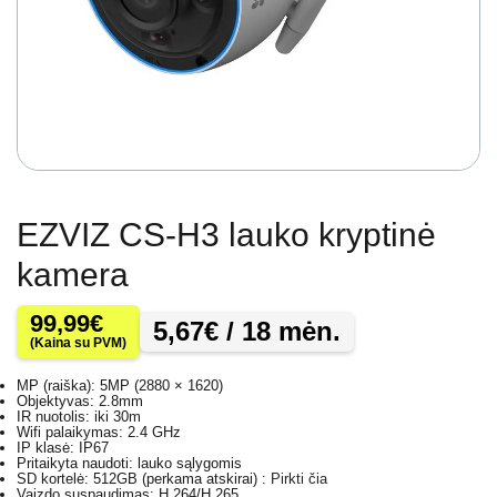
EZVIZ CS-H3 lauko kryptinė
kamera
99,99
€
5,67
€
/ 18 mėn.
(Kaina su PVM)
MP (raiška): 5MP (2880 × 1620)
Objektyvas: 2.8mm
IR nuotolis: iki 30m
Wifi palaikymas: 2.4 GHz
IP klasė: IP67
Pritaikyta naudoti: lauko sąlygomis
SD kortelė: 512GB (perkama atskirai) :
Pirkti čia
Vaizdo suspaudimas: H.264/H.265