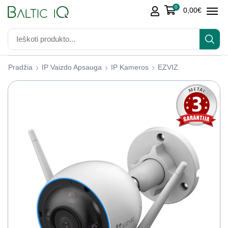
0
0,00
€
Pradžia
IP Vaizdo Apsauga
IP Kameros
EZVIZ