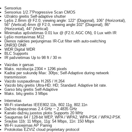
Sensorius
Sensorius
1/2.7”Progressive Scan CMOS
Užrakto greitis
Self-adaptive shutter
Lęšis
2.8mm @ F2.0, viewing angle: 122° (Diagonal), 106° (Horizontal),
56° (Vertical) 4mm @ F2.0, viewing angle:102° (Diagonal), 86°
(Horizontal), 44° (Vertical)
Minimalus apšvietimas
0.01 lux @ (F2.0, AGC ON), 0 Lux with IR
Lęšio montavimas
M12
Dienos nakties perjungimas
IR-Cut filter with auto-switching
DNR
3D DNR
WDR
Digital WDR
BLC
Supports
IR pašvietimas
Up to 98 ft / 30 m
Vaizdas ir garsas
Maks. rezoliucija
2304 × 1296 pixels
Kadrai per sukundę
Max: 30fps; Self-Adaptive during network
transmission
Vaizdo suspaudimas
H.265 / H.264
Vaizdo bitų greitis
Ultra-HD; HD; Standard. Adaptive bit rate.
Garso bitų greitis
Self-Adaptive
Maks. bitų greitis
3 Mbps
Internetas
Wi-Fi standartas
IEEE802.11b, 802.11g, 802.11n
Dažnio diapazonas
2.4 GHz ~ 2.4835 GHz
Kanalo dažnių juostos plotis
Supports 20 MHz
Saugumas
64 / 128-bit WEP, WPA / WPA2, WPA-PSK / WPA2-PSK
Srautas
11b: 11 Mbps, 11g: 54 Mbps, 11n: 150 Mbps
Wi-Fi susiejimas
AP Pairing
Protokolas
EZVIZ cloud proprietary protocol