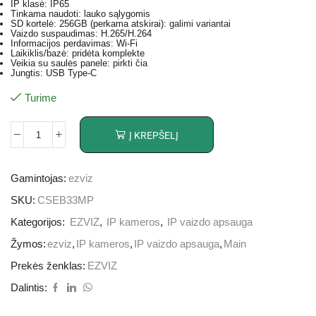
IP klasė: IP65
Tinkama naudoti: lauko sąlygomis
SD kortelė: 256GB (perkama atskirai):
galimi variantai
Vaizdo suspaudimas: H.265/H.264
Informacijos perdavimas: Wi-Fi
Laikiklis/bazė: pridėta komplekte
Veikia su saulės panele:
pirkti čia
Jungtis: USB Type-C
Turime
Į KREPŠELĮ
Gamintojas:
ezviz
SKU:
CSEB33MP
Kategorijos:
EZVIZ
,
IP kameros
,
IP vaizdo apsauga
Žymos:
ezviz
,
IP kameros
,
IP vaizdo apsauga
,
Main
Prekės ženklas:
EZVIZ
Dalintis: