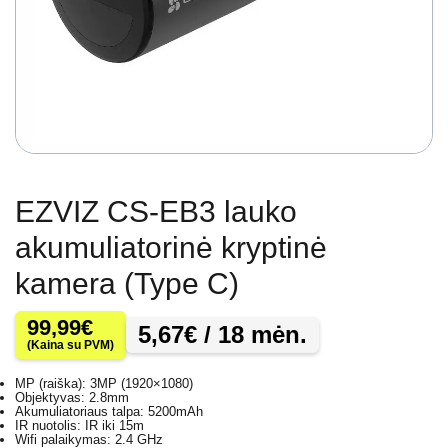
EZVIZ CS-EB3 lauko
akumuliatorinė kryptinė
kamera (Type C)
99,99
€
5,67
€
/ 18 mėn.
(Kaina su PVM)
MP (raiška): 3MP (1920×1080)
Objektyvas: 2.8mm
Akumuliatoriaus talpa: 5200mAh
IR nuotolis: IR iki 15m
Wifi palaikymas: 2.4 GHz