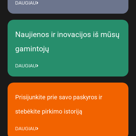
DAUGIAU
Naujienos ir inovacijos iš mūsų
gamintojų
DAUGIAU
Prisijunkite prie savo paskyros ir
stebėkite pirkimo istoriją
DAUGIAU