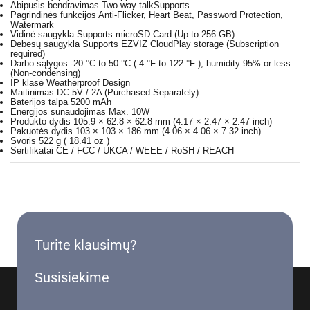
Abipusis bendravimas Two-way talk
Supports
Pagrindinės funkcijos
Anti-Flicker, Heart Beat, Password Protection,
Watermark
Vidinė saugykla
Supports microSD Card (Up to 256 GB)
Debesų saugykla
Supports EZVIZ CloudPlay storage (Subscription
required)
Darbo sąlygos
-20 °C to 50 °C (-4 °F to 122 °F ), humidity 95% or less
(Non-condensing)
IP klasė
Weatherproof Design
Maitinimas
DC 5V / 2A (Purchased Separately)
Baterijos talpa
5200 mAh
Energijos sunaudojimas
Max. 10W
Produkto dydis
105.9 × 62.8 × 62.8 mm (4.17 × 2.47 × 2.47 inch)
Pakuotės dydis
103 × 103 × 186 mm (4.06 × 4.06 × 7.32 inch)
Svoris
522 g ( 18.41 oz )
Sertifikatai
CE / FCC / UKCA / WEEE / RoSH / REACH
Turite klausimų?
Susisiekime