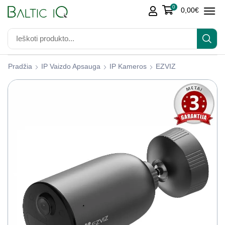
0
0,00
€
Pradžia
IP Vaizdo Apsauga
IP Kameros
EZVIZ