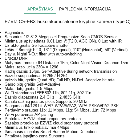
APRAŠYMAS
PAPILDOMA INFORMACIJA
EZVIZ CS-EB3 lauko akumuliatorinė kryptinė kamera (Type C)
Pagrindinis
Sensorius
1/2.8” 3-Megapixel Progressive Scan CMOS Sensor
Minimalus apšvietimas
0.01 Lux @(F2.0, AGC ON), 0 Lux with IR
Užrakto greitis
Self-adaptive shutter
Lęšis
2.8mm@ F2.0; 131° (Diagonal), 110° (Horizontal), 58° (Vertical)
Day & Night
IR-Cut filter with auto-switching
DNR
3D DNR
Matymas tamsoje
IR Distance:15m, Color Night Vision Distance:15m
Maks. rezoliucija
2304 × 1296
Kadrų dažnis
15fps. Self-Adaptive during network transmission
Vaizdo suspaudimas
H.265 / H.264
Vaizdo bitų greitis
Quad HD; Full HD, Hi-Def. Adaptive bit rate
Garso bitų greitis
Self-Adaptive
Maks. bitų greitis
1.5 Mbps
Wi-Fi standartas
IEEE802.11b, 802.11g, 802.11n
Dažnio diapazonas
2.4 GHz ~ 2.4835 GHz
Kanalo dažnių juostos plotis
Supports 20 MHz
Saugumas
64/128-bit WEP, WPA/WPA2, WPA-PSK/WPA2-PSK
Perdavimo srautas
11b: 11 Mbps, 11g: 54 Mbps, 11n: 72 Mbps
Wi-Fi poravimas
AP pairing
Protokolai
EZVIZ cloud proprietary protocol
Sąsajos protokolas
EZVIZ cloud proprietary protocol
Minimalūs tinklo reikalavimai
4Mbps
Išmanusis signalas
Smart Human Motion Detection
Pritaikyta įspėjimo zona
Supports