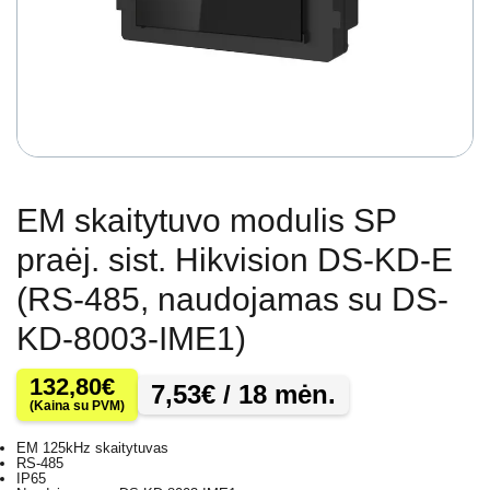
EM skaitytuvo modulis SP
praėj. sist. Hikvision DS-KD-E
(RS-485, naudojamas su DS-
KD-8003-IME1)
132,80
€
7,53
€
/ 18 mėn.
(Kaina su PVM)
EM 125kHz skaitytuvas
RS-485
IP65