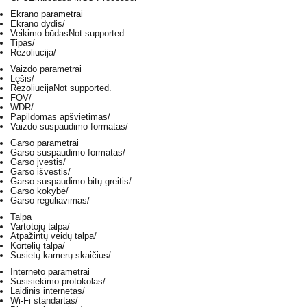
Ekrano parametrai
Ekrano dydis
/
Veikimo būdas
Not supported.
Tipas
/
Rezoliucija
/
Vaizdo parametrai
Lęšis
/
Rezoliucija
Not supported.
FOV
/
WDR
/
Papildomas apšvietimas
/
Vaizdo suspaudimo formatas
/
Garso parametrai
Garso suspaudimo formatas
/
Garso įvestis
/
Garso išvestis
/
Garso suspaudimo bitų greitis
/
Garso kokybė
/
Garso reguliavimas
/
Talpa
Vartotojų talpa
/
Atpažintų veidų talpa
/
Kortelių talpa
/
Susietų kamerų skaičius
/
Interneto parametrai
Susisiekimo protokolas
/
Laidinis internetas
/
Wi-Fi standartas
/