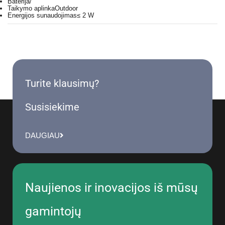
Baterija
/
Taikymo aplinka
Outdoor
Energijos sunaudojimas
≤ 2 W
Turite klausimų?
Susisiekime
DAUGIAU
Naujienos ir inovacijos iš mūsų
gamintojų