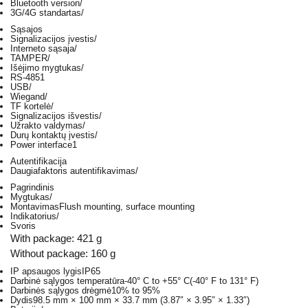
Bluetooth version
/
3G/4G standartas
/
Sąsajos
Signalizacijos įvestis
/
Interneto sąsaja
/
TAMPER
/
Išėjimo mygtukas
/
RS-485
1
USB
/
Wiegand
/
TF kortelė
/
Signalizacijos išvestis
/
Užrakto valdymas
/
Durų kontaktų įvestis
/
Power interface
1
Autentifikacija
Daugiafaktoris autentifikavimas
/
Pagrindinis
Mygtukas
/
Montavimas
Flush mounting, surface mounting
Indikatorius
/
Svoris
With package: 421 g
Without package: 160 g
IP apsaugos lygis
IP65
Darbinė sąlygos temperatūra
-40° C to +55° C(-40° F to 131° F)
Darbinės sąlygos drėgmė
10% to 95%
Dydis
98.5 mm × 100 mm × 33.7 mm (3.87″ × 3.95″ × 1.33″)