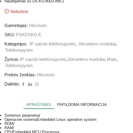
Naudojamas su DS-KD-8003-IME1
Neturime
Gamintojas:
Hikvision
SKU:
PSKDSKD-E
Kategorijos:
IP vaizdo telefonspynės
,
Iškvietimo moduliai
,
Telefonspynės
Žymos:
IP vaizdo telefonspynės
,
Iškvietimo moduliai
,
Main
,
Telefonspynės
Prekės ženklas:
Hikvision
Dalintis:
APRAŠYMAS
PAPILDOMA INFORMACIJA
Sistemos parametrai
Operacinė sistema
Embedded Linux operation system
ROM
/
RAM
/
CPU
Embedded MCU Processor