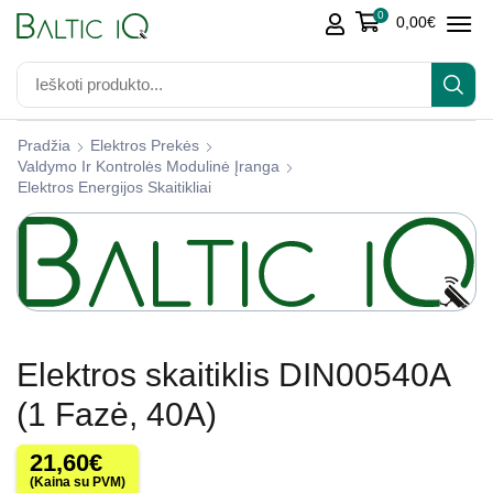
0
0,00
€
Pradžia
Elektros Prekės
Valdymo Ir Kontrolės Modulinė Įranga
Elektros Energijos Skaitikliai
Elektros skaitiklis DIN00540A
(1 Fazė, 40A)
21,60
€
(Kaina su PVM)