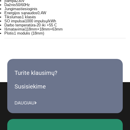
Įtampa
230V
Dažnis
50/60Hz
Jungimas
tiesioginis
Energijos sąnaudos
0,4W
Tikslumas
1 klasės
SO impulsai
1000 impulsų/kWh
Darbo temperatūra
-20 iki +55 C
Išmatavimai
118mm×18mm×63mm
Plotis
1 modulis (18mm)
Turite klausimų?
Susisiekime
DAUGIAU