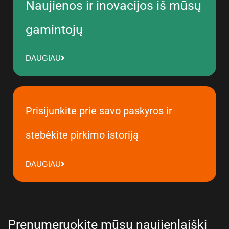
Naujienos ir inovacijos iš mūsų
gamintojų
DAUGIAU
Prisijunkite prie savo paskyros ir
stebėkite pirkimo istoriją
DAUGIAU
Prenumeruokite mūsų naujienlaiškį