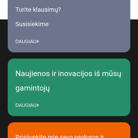
Turite klausimų?
Susisiekime
DAUGIAU
Naujienos ir inovacijos iš mūsų
gamintojų
DAUGIAU
Prisijunkite prie savo paskyros ir