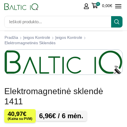
0
0,00
€
Pradžia
Įeigos Kontrolė
Įeigos Kontrolė
Elektromagnetinės Sklendės
Elektromagnetinė sklendė
1411
40,97
€
6,96
€
/ 6 mėn.
(Kaina su PVM)