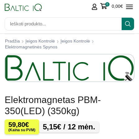
0
0,00
€
Pradžia
Įeigos Kontrolė
Įeigos Kontrolė
Elektromagnetinės Spynos
Elektromagnetas PBM-
350(LED) (350kg)
59,80
€
5,15
€
/ 12 mėn.
(Kaina su PVM)