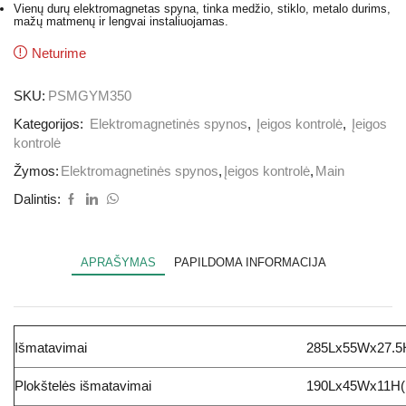
Vienų durų elektromagnetas spyna, tinka medžio, stiklo, metalo durims,
mažų matmenų ir lengvai instaliuojamas.
Neturime
SKU:
PSMGYM350
Kategorijos:
Elektromagnetinės spynos
,
Įeigos kontrolė
,
Įeigos
kontrolė
Žymos:
Elektromagnetinės spynos
,
Įeigos kontrolė
,
Main
Dalintis:
APRAŠYMAS
PAPILDOMA INFORMACIJA
Išmatavimai
285Lx55Wx27.
Plokštelės išmatavimai
190Lx45Wx11H