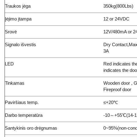
Traukos jėga
350kg(800Lbs)
Įėjimo įtampa
12 or 24VDC
Srovė
12V/480mA or 
Signalo išvestis
Dry Contact,Max 
3A
LED
Red indicates th
indicates the doo
Tinkamas
Wooden door , Gl
Fireproof door
Paviršiaus temp.
≤+20℃
Darbo temperatūra
-10～+55℃(14-1
Santykinis oro drėgnumas
0~95%(non-cond