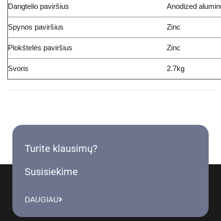
Dangtelio paviršius
Anodized alumi
Spynos paviršius
Zinc
Plokštelės paviršius
Zinc
Svoris
2.7kg
Turite klausimų?
Susisiekime
DAUGIAU