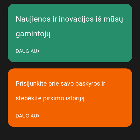
Naujienos ir inovacijos iš mūsų
gamintojų
DAUGIAU
Prisijunkite prie savo paskyros ir
stebėkite pirkimo istoriją
DAUGIAU