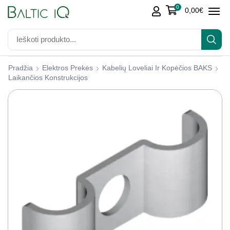
0
0,00
€
Pradžia
Elektros Prekės
Kabelių Loveliai Ir Kopėčios BAKS
Laikančios Konstrukcijos