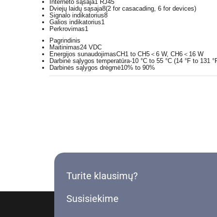
Interneto sąsaja
1 RJ45
Dviejų laidų sąsaja
8(2 for casacading, 6 for devices)
Signalo indikatorius
8
Galios indikatorius
1
Perkrovimas
1
Pagrindinis
Maitinimas
24 VDC
Energijos sunaudojimas
CH1 to CH5＜6 W, CH6＜16 W
Darbinė sąlygos temperatūra
-10 °C to 55 °C (14 °F to 131 °
Darbinės sąlygos drėgmė
10% to 90%
Turite klausimų?
Susisiekime