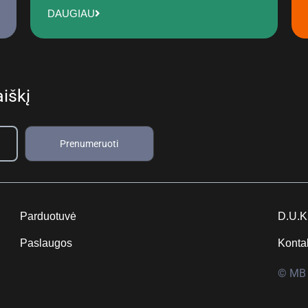
DAUGIAU
iškį
Prenumeruoti
Parduotuvė
D.U.K
Paslaugos
Konta
© MB 