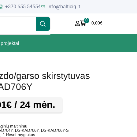
+370 655 54554
info@balticiq.lt
0
0,00
€
projektai
izdo/garso skirstytuvas
KAD706Y
01
€
/ 24 mėn.
nginių maitinimu
-KAD704Y, DS-KAD706Y, DS-KAD706Y-S
ja, 1 Reset mygtukas