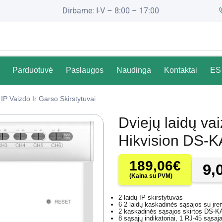
Dirbame: I-V – 8:00 – 17:00
Parduotuvė
Paslaugos
Naudinga
Kontaktai
ES 
IP Vaizdo Ir Garso Skirstytuvai
Dviejų laidų va
Hikvision DS-
189,06
€
9,
(Kaina su PVM)
2 laidų IP skirstytuvas
6 2 laidų kaskadinės sąsajos su įre
2 kaskadinės sąsajos skirtos DS
8 sąsajų indikatoriai, 1 RJ-45 sąsa