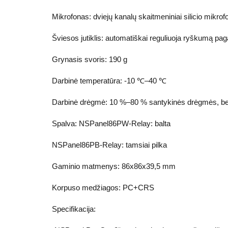
Mikrofonas: dviejų kanalų skaitmeniniai silicio mikrof
Šviesos jutiklis: automatiškai reguliuoja ryškumą paga
Grynasis svoris: 190 g
Darbinė temperatūra: -10 ℃–40 ℃
Darbinė drėgmė: 10 %–80 % santykinės drėgmės, b
Spalva: NSPanel86PW-Relay: balta
NSPanel86PB-Relay: tamsiai pilka
Gaminio matmenys: 86x86x39,5 mm
Korpuso medžiagos: PC+CRS
Specifikacija: