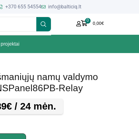
+370 655 54554
info@balticiq.lt
0
0,00
€
projektai
išmaniųjų namų valdymo
 NSPanel86PB-Relay
89
€
/ 24 mėn.