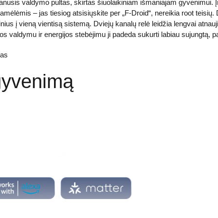
nusis valdymo pultas, skirtas šiuolaikiniam išmaniajam gyvenimui. Į
mėlėmis – jas tiesiog atsisiųskite per „F-Droid“, nereikia root teisių.
ius į vieną vientisą sistemą. Dviejų kanalų relė leidžia lengvai atnauji
os valdymu ir energijos stebėjimu ji padeda sukurti labiau sujungtą, 
tas
gyvenimą