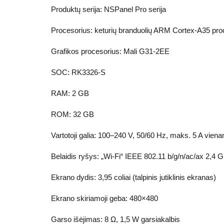
Produktų serija: NSPanel Pro serija
Procesorius: keturių branduolių ARM Cortex-A35 pro
Grafikos procesorius: Mali G31-2EE
SOC: RK3326-S
RAM: 2 GB
ROM: 32 GB
Vartotoji galia: 100–240 V, 50/60 Hz, maks. 5 A vienam
Belaidis ryšys: „Wi-Fi“ IEEE 802.11 b/g/n/ac/ax 2,4 G
Ekrano dydis: 3,95 coliai (talpinis jutiklinis ekranas)
Ekrano skiriamoji geba: 480×480
Garso išėjimas: 8 Ω, 1,5 W garsiakalbis