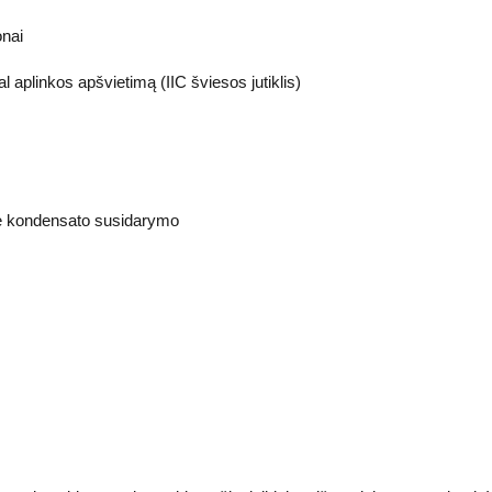
onai
l aplinkos apšvietimą (IIC šviesos jutiklis)
e kondensato susidarymo