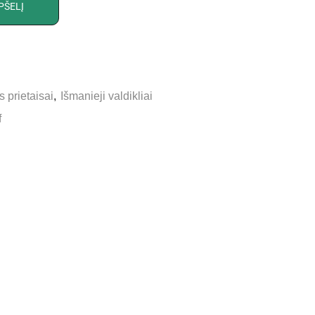
PŠELĮ
s prietaisai
,
Išmanieji valdikliai
f