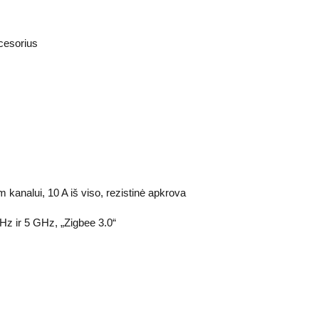
cesorius
 kanalui, 10 A iš viso, rezistinė apkrova
Hz ir 5 GHz, „Zigbee 3.0“