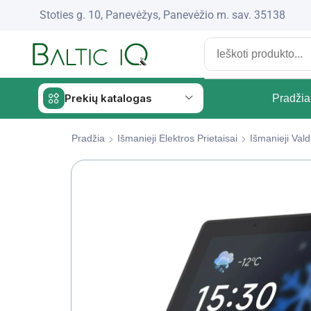
Stoties g. 10, Panevėžys, Panevėžio m. sav. 35138
Prekių katalogas
Pradžia
Pradžia
Išmanieji Elektros Prietaisai
Išmanieji Valdi