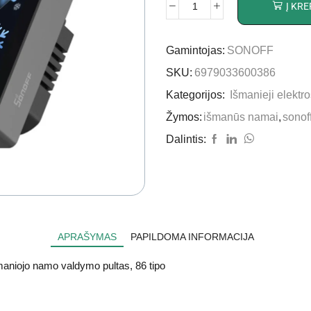
Į KRE
Gamintojas:
SONOFF
SKU:
6979033600386
Kategorijos:
Išmanieji elektro
Žymos:
išmanūs namai
,
sonof
Dalintis:
APRAŠYMAS
PAPILDOMA INFORMACIJA
aniojo namo valdymo pultas, 86 tipo