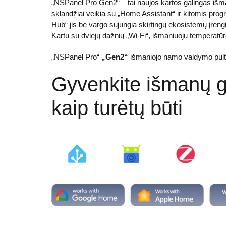
„NSPanel Pro Gen2“ – tai naujos kartos galingas išma
sklandžiai veikia su „Home Assistant“ ir kitomis progra
Hub“ jis be vargo sujungia skirtingų ekosistemų įrengin
Kartu su dviejų dažnių „Wi-Fi“, išmaniuoju temperatūr
„NSPanel Pro“
„Gen2“
išmaniojo namo valdymo pul
Gyvenkite išmanų 
kaip turėtų būti