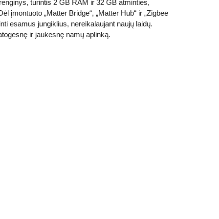
renginys, turintis 2 GB RAM ir 32 GB atminties,
 Dėl įmontuoto „Matter Bridge“, „Matter Hub“ ir „Zigbee
nti esamus jungiklius, nereikalaujant naujų laidų.
patogesnę ir jaukesnę namų aplinką.