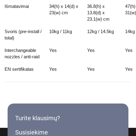
Išmatavimai
34(h) x 14(d) x
36.8(h) x
47(h)
23(w) cm
13.8(d) x
31(w
23.1(w) cm
Svoris (pre-install /
10kg / 11kg
12kg / 14.5kg
14kg 
total)
Interchangeable
Yes
Yes
Yes
nozzles / anti-raid
EN sertifikatas
Yes
Yes
Yes
Turite klausimų?
Susisiekime