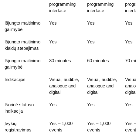
programming
programming
prog
interface
interface
inter
Išjungto maitinimo
Yes
Yes
Yes
galimybė
Išjungto maitinimo
Yes
Yes
Yes
klaidų stebėjimas
Išjungto maitinimo
30 minutes
60 minutes
70 mi
galimybė
Indikacijos
Visual, audible,
Visual, audible,
Visua
analogue and
analogue and
analo
digital
digital
digita
Išorinė statuso
Yes
Yes
Yes
indikacija
Įvykių
Yes – 1,000
Yes – 1,000
Yes –
registravimas
events
events
even