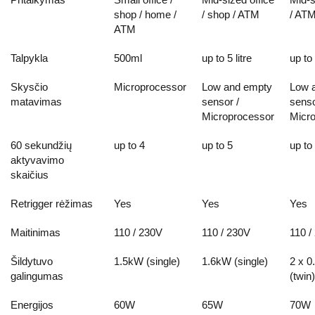
shop / home /
/ shop / ATM
/ AT
ATM
Talpykla
500ml
up to 5 litre
up to 
Skysčio
Microprocessor
Low and empty
Low 
matavimas
sensor /
senso
Microprocessor
Micr
60 sekundžių
up to 4
up to 5
up to
aktyvavimo
skaičius
Retrigger rėžimas
Yes
Yes
Yes
Maitinimas
110 / 230V
110 / 230V
110 /
Šildytuvo
1.5kW (single)
1.6kW (single)
2 x 
galingumas
(twin)
Energijos
60W
65W
70W