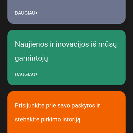
DAUGIAU
Naujienos ir inovacijos iš mūsų
gamintojų
DAUGIAU
Prisijunkite prie savo paskyros ir
stebėkite pirkimo istoriją