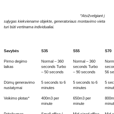
*Atsižvelgiant į
sąlygas kiekviename objekte, generatoriaus montavimo vieta
turi būti vertinama individualiai.
Savybės
S35
S55
S70
Pirmo degimo
Normal – 360
Normal – 360
Norma
laikas
seconds Turbo
seconds Turbo
secon
– 50 seconds
– 90 seconds
56 s
Dūmų generavimo
5 seconds to 6
5 seconds to 6
5 sec
nustatymai
minutes
minutes
minu
Veikimo plotas*
400m3 per
650m3 per
800m
minute
minute
minu
Pritaikymas
Small office /
Mid-sized office
Mid-s