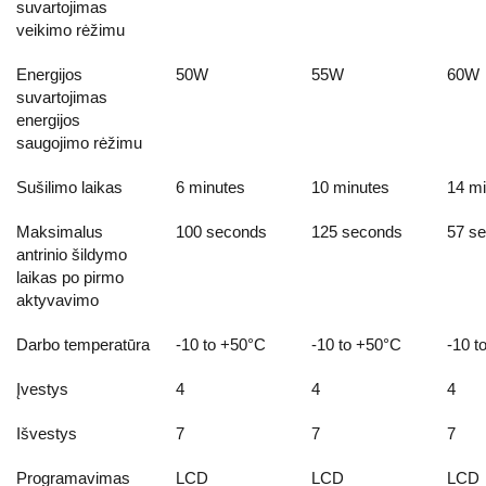
suvartojimas
veikimo rėžimu
Energijos
50W
55W
60W
suvartojimas
energijos
saugojimo rėžimu
Sušilimo laikas
6 minutes
10 minutes
14 mi
Maksimalus
100 seconds
125 seconds
57 s
antrinio šildymo
laikas po pirmo
aktyvavimo
Darbo temperatūra
-10 to +50°C
-10 to +50°C
-10 t
Įvestys
4
4
4
Išvestys
7
7
7
Programavimas
LCD
LCD
LCD