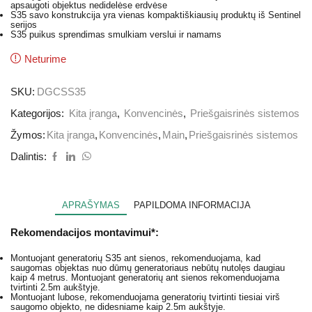
apsaugoti objektus nedidelėse erdvėse
S35 savo konstrukcija yra vienas kompaktiškiausių produktų iš Sentinel
serijos
S35 puikus sprendimas smulkiam verslui ir namams
Neturime
SKU:
DGCSS35
Kategorijos:
Kita įranga
,
Konvencinės
,
Priešgaisrinės sistemos
Žymos:
Kita įranga
,
Konvencinės
,
Main
,
Priešgaisrinės sistemos
Dalintis:
APRAŠYMAS
PAPILDOMA INFORMACIJA
Rekomendacijos montavimui*:
Montuojant generatorių S35 ant sienos, rekomenduojama, kad
saugomas objektas nuo dūmų generatoriaus nebūtų nutolęs daugiau
kaip 4 metrus. Montuojant generatorių ant sienos rekomenduojama
tvirtinti 2.5m aukštyje.
Montuojant lubose, rekomenduojama generatorių tvirtinti tiesiai virš
saugomo objekto, ne didesniame kaip 2.5m aukštyje.