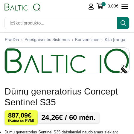
0
0,00
€
Pradžia
Priešgaisrinės Sistemos
Konvencinės
Kita Įranga
Dūmų generatorius Concept
Sentinel S35
887,09
€
24,26
€
/ 60 mėn.
(Kaina su PVM)
Dūmų generatorius Sentinel S35 dažniausiai naudojamas siekiant