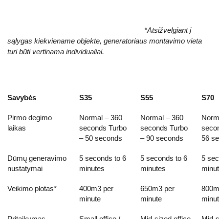
*Atsižvelgiant į
sąlygas kiekviename objekte, generatoriaus montavimo vieta
turi būti vertinama individualiai.
Savybės
S35
S55
S70
Pirmo degimo
Normal – 360
Normal – 360
Norma
laikas
seconds Turbo
seconds Turbo
secon
– 50 seconds
– 90 seconds
56 s
Dūmų generavimo
5 seconds to 6
5 seconds to 6
5 sec
nustatymai
minutes
minutes
minu
Veikimo plotas*
400m3 per
650m3 per
800m
minute
minute
minu
Pritaikymas
Small office /
Mid-sized office
Mid-s