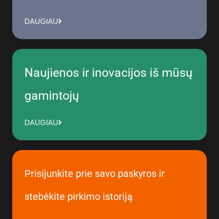
DAUGIAU
Naujienos ir inovacijos iš mūsų
gamintojų
DAUGIAU
Prisijunkite prie savo paskyros ir
stebėkite pirkimo istoriją