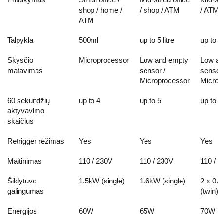
shop / home /
/ shop / ATM
/ AT
ATM
Talpykla
500ml
up to 5 litre
up to 
Skysčio
Microprocessor
Low and empty
Low 
matavimas
sensor /
senso
Microprocessor
Micr
60 sekundžių
up to 4
up to 5
up to
aktyvavimo
skaičius
Retrigger rėžimas
Yes
Yes
Yes
Maitinimas
110 / 230V
110 / 230V
110 /
Šildytuvo
1.5kW (single)
1.6kW (single)
2 x 
galingumas
(twin)
Energijos
60W
65W
70W