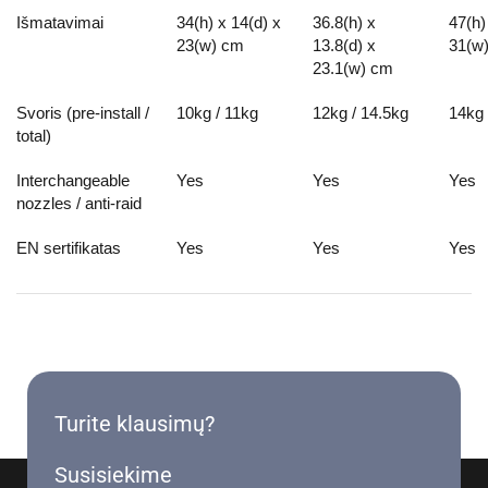
Išmatavimai
34(h) x 14(d) x
36.8(h) x
47(h)
23(w) cm
13.8(d) x
31(w
23.1(w) cm
Svoris (pre-install /
10kg / 11kg
12kg / 14.5kg
14kg 
total)
Interchangeable
Yes
Yes
Yes
nozzles / anti-raid
EN sertifikatas
Yes
Yes
Yes
Turite klausimų?
Susisiekime