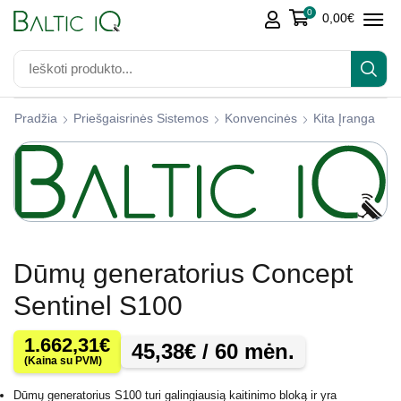
0
0,00
€
Pradžia
Priešgaisrinės Sistemos
Konvencinės
Kita Įranga
Dūmų generatorius Concept
Sentinel S100
1.662,31
€
45,38
€
/ 60 mėn.
(Kaina su PVM)
Dūmų generatorius S100 turi galingiausią kaitinimo bloką ir yra