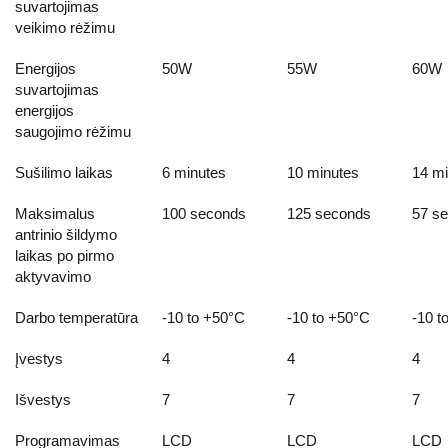
suvartojimas
veikimo rėžimu
Energijos
50W
55W
60W
suvartojimas
energijos
saugojimo rėžimu
Sušilimo laikas
6 minutes
10 minutes
14 mi
Maksimalus
100 seconds
125 seconds
57 s
antrinio šildymo
laikas po pirmo
aktyvavimo
Darbo temperatūra
-10 to +50°C
-10 to +50°C
-10 t
Įvestys
4
4
4
Išvestys
7
7
7
Programavimas
LCD
LCD
LCD