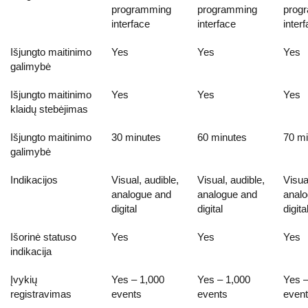
programming
programming
prog
interface
interface
inter
Išjungto maitinimo
Yes
Yes
Yes
galimybė
Išjungto maitinimo
Yes
Yes
Yes
klaidų stebėjimas
Išjungto maitinimo
30 minutes
60 minutes
70 mi
galimybė
Indikacijos
Visual, audible,
Visual, audible,
Visua
analogue and
analogue and
analo
digital
digital
digita
Išorinė statuso
Yes
Yes
Yes
indikacija
Įvykių
Yes – 1,000
Yes – 1,000
Yes –
registravimas
events
events
even