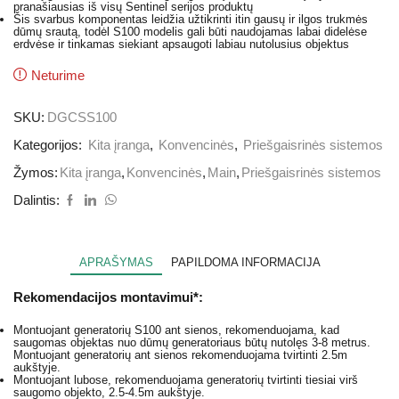
pranašiausias iš visų Sentinel serijos produktų
Šis svarbus komponentas leidžia užtikrinti itin gausų ir ilgos trukmės
dūmų srautą, todėl S100 modelis gali būti naudojamas labai didelėse
erdvėse ir tinkamas siekiant apsaugoti labiau nutolusius objektus
Neturime
SKU:
DGCSS100
Kategorijos:
Kita įranga
,
Konvencinės
,
Priešgaisrinės sistemos
Žymos:
Kita įranga
,
Konvencinės
,
Main
,
Priešgaisrinės sistemos
Dalintis:
APRAŠYMAS
PAPILDOMA INFORMACIJA
Rekomendacijos montavimui*:
Montuojant generatorių S100 ant sienos, rekomenduojama, kad
saugomas objektas nuo dūmų generatoriaus būtų nutolęs 3-8 metrus.
Montuojant generatorių ant sienos rekomenduojama tvirtinti 2.5m
aukštyje.
Montuojant lubose, rekomenduojama generatorių tvirtinti tiesiai virš
saugomo objekto, 2.5-4.5m aukštyje.