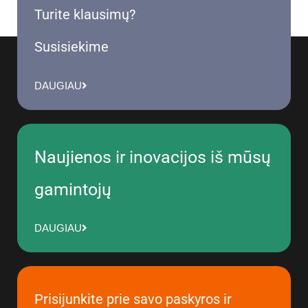
Turite klausimų?
Susisiekime
DAUGIAU
Naujienos ir inovacijos iš mūsų
gamintojų
DAUGIAU
Prisijunkite prie savo paskyros ir