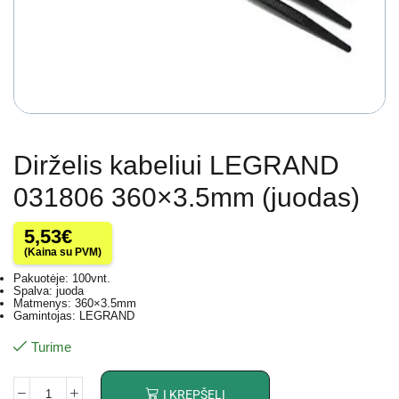
Dirželis kabeliui LEGRAND
031806 360×3.5mm (juodas)
5,53
€
(Kaina su PVM)
Pakuotėje: 100vnt.
Spalva: juoda
Matmenys: 360×3.5mm
Gamintojas: LEGRAND
Turime
Į KREPŠELĮ