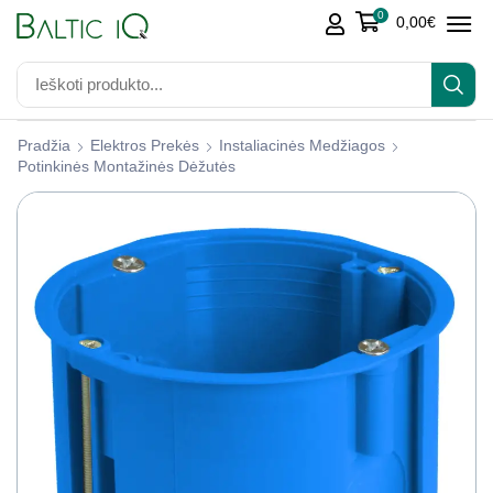
0
0,00
€
Pradžia
Elektros Prekės
Instaliacinės Medžiagos
Potinkinės Montažinės Dėžutės