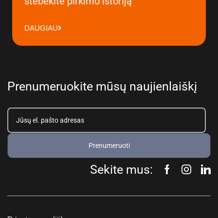
stebėkite pirkimo istoriją
DAUGIAU
Prenumeruokite mūsų naujienlaiškį
Prenumeruoti
Sekite mus: