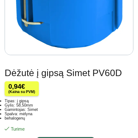
Dėžutė į gipsą Simet PV60D
0,94
€
(Kaina su PVM)
Tipas: į gipsą
Gylis: 58,50mm
Gamintojas: Simet
Spalva: mėlyna
behalogenų
Turime