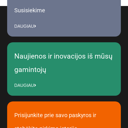
Susisiekime
DAUGIAU
Naujienos ir inovacijos iš mūsų
gamintojų
DAUGIAU
Prisijunkite prie savo paskyros ir