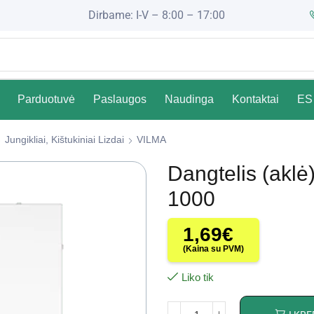
Dirbame: I-V – 8:00 – 17:00
Parduotuvė
Paslaugos
Naudinga
Kontaktai
ES 
Jungikliai, Kištukiniai Lizdai
VILMA
Dangtelis (aklė
1000
1,69
€
(Kaina su PVM)
Liko tik