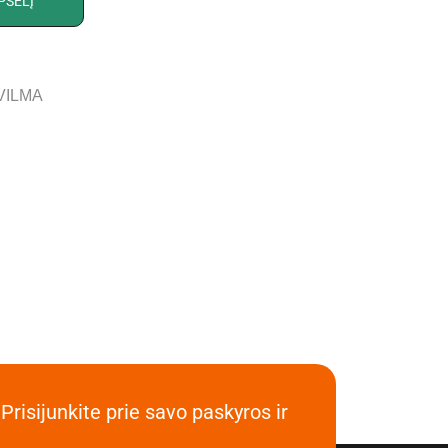
PŠELĮ
VILMA
Prisijunkite prie savo paskyros ir