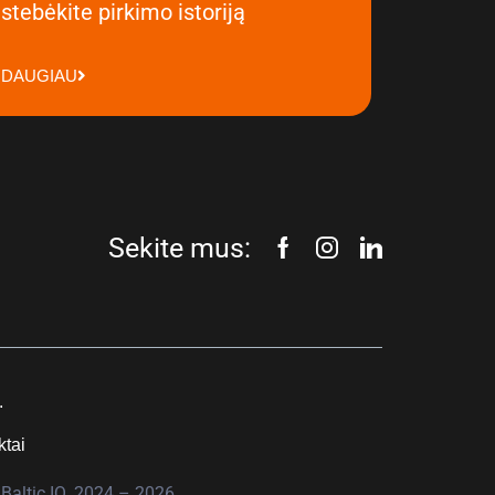
stebėkite pirkimo istoriją
DAUGIAU
Sekite mus:
.
ktai
Baltic IQ, 2024 – 2026