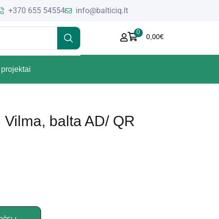
+370 655 54554
info@balticiq.lt
0
0,00
€
projektai
) Vilma, balta AD/ QR