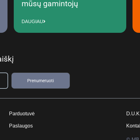
mūsų gamintojų
DAUGIAU
iškį
Prenumeruoti
Parduotuvė
D.U.K
Paslaugos
Konta
© MB 