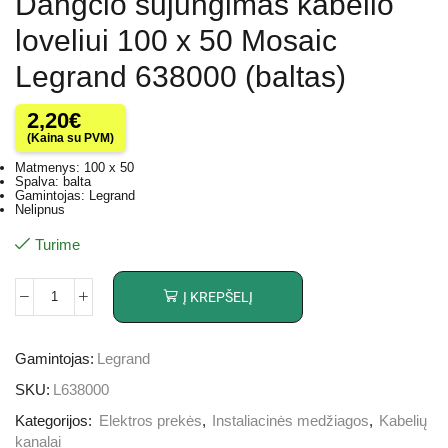
Dangčio sujungimas kabelio
loveliui 100 x 50 Mosaic
Legrand 638000 (baltas)
2,20
€
(Kaina su PVM)
Matmenys: 100 x 50
Spalva: balta
Gamintojas: Legrand
Nelipnus
Turime
Į KREPŠELĮ
Gamintojas:
Legrand
SKU:
L638000
Kategorijos:
Elektros prekės
,
Instaliacinės medžiagos
,
Kabelių
kanalai