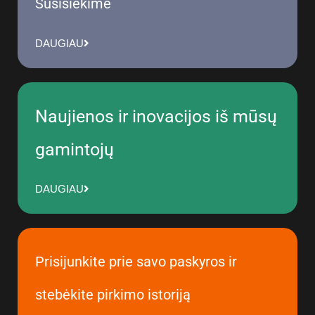
Susisiekime
DAUGIAU
Naujienos ir inovacijos iš mūsų
gamintojų
DAUGIAU
Prisijunkite prie savo paskyros ir
stebėkite pirkimo istoriją