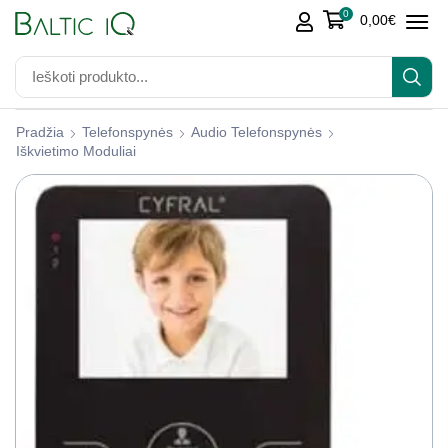
0
0,00
€
Pradžia
Telefonspynės
Audio Telefonspynės
Iškvietimo Moduliai