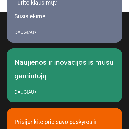
Turite klausimų?
Susisiekime
DAUGIAU
Naujienos ir inovacijos iš mūsų
gamintojų
DAUGIAU
Prisijunkite prie savo paskyros ir