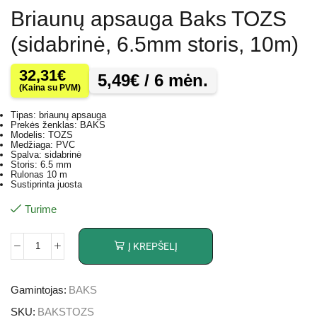
Briaunų apsauga Baks TOZS
(sidabrinė, 6.5mm storis, 10m)
32,31
€
5,49
€
/ 6 mėn.
(Kaina su PVM)
Tipas: briaunų apsauga
Prekės ženklas: BAKS
Modelis: TOZS
Medžiaga: PVC
Spalva: sidabrinė
Storis: 6.5 mm
Rulonas 10 m
Sustiprinta juosta
Turime
Į KREPŠELĮ
Gamintojas:
BAKS
SKU:
BAKSTOZS