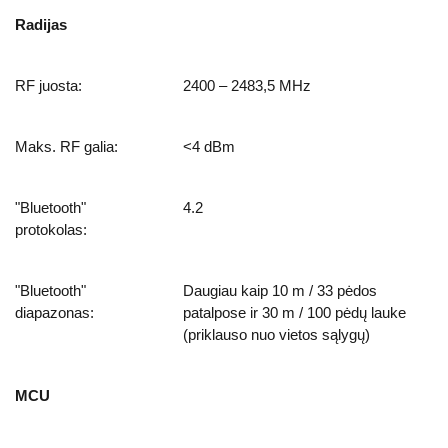
Radijas
RF juosta:
2400 – 2483,5 MHz
Maks. RF galia:
<4 dBm
"Bluetooth"
4.2
protokolas:
"Bluetooth"
Daugiau kaip 10 m / 33 pėdos
diapazonas:
patalpose ir 30 m / 100 pėdų lauke
(priklauso nuo vietos sąlygų)
MCU