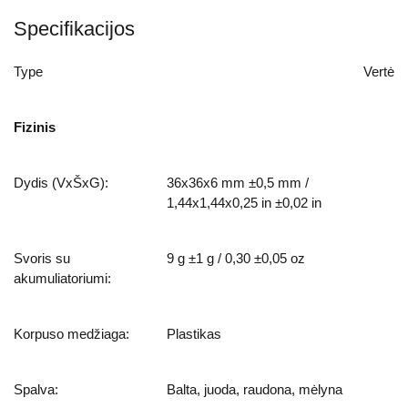
Specifikacijos
Type
Vertė
Fizinis
Dydis (VxŠxG):
36x36x6 mm ±0,5 mm /
1,44х1,44х0,25 in ±0,02 in
Svoris su
9 g ±1 g / 0,30 ±0,05 oz
akumuliatoriumi:
Korpuso medžiaga:
Plastikas
Spalva:
Balta, juoda, raudona, mėlyna