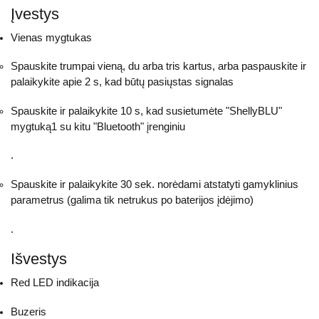
Įvestys
Vienas mygtukas
Spauskite trumpai vieną, du arba tris kartus, arba paspauskite ir
palaikykite apie 2 s, kad būtų pasiųstas signalas
Spauskite ir palaikykite 10 s, kad susietumėte "ShellyBLU"
mygtuką1 su kitu "Bluetooth" įrenginiu
.
Spauskite ir palaikykite 30 sek. norėdami atstatyti gamyklinius
parametrus (galima tik netrukus po baterijos įdėjimo)
.
Išvestys
Red LED indikacija
Buzeris