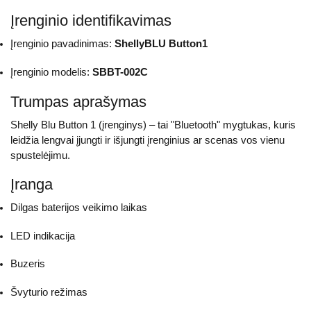
Įrenginio identifikavimas
Įrenginio pavadinimas:
ShellyBLU Button1
Įrenginio modelis:
SBBT-002C
Trumpas aprašymas
Shelly Blu Button 1 (įrenginys) – tai "Bluetooth" mygtukas, kuris
leidžia lengvai įjungti ir išjungti įrenginius ar scenas vos vienu
spustelėjimu.
Įranga
Dilgas baterijos veikimo laikas
LED indikacija
Buzeris
Švyturio režimas