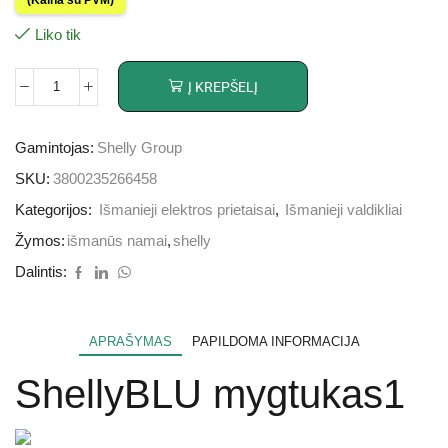
Liko tik
Į KREPŠELĮ
Gamintojas:
Shelly Group
SKU:
3800235266458
Kategorijos:
Išmanieji elektros prietaisai
,
Išmanieji valdikliai
Žymos:
išmanūs namai
,
shelly
Dalintis:
APRAŠYMAS
PAPILDOMA INFORMACIJA
ShellyBLU mygtukas1