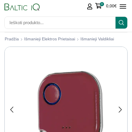
0
0,00
€
Pradžia
Išmanieji Elektros Prietaisai
Išmanieji Valdikliai