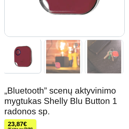
„Bluetooth” scenų aktyvinimo
mygtukas Shelly Blu Button 1
radonos sp.
23,87
€
(Kaina su PVM)