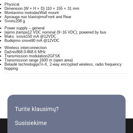
Physical
Dimension (W × H × D)
110 × 155 × 31 mm
Montavimo metodas
Wall mount
Apsauga nuo klastojimo
Front and Rear
Svoris
208 g
Power supply – general
Įėjimo įtampa
12 VDC nominal (9~16 VDC), powered by bus
Maks. srovė
150 mA @12VDC
Budėjimo srovė
90 mA @12VDC
Wireless interconnection
Dažnis
868.0-868.6 MHz
Transmission modulation
2GFSK
Transmission range
1600 m (open area)
Belaidė technologija
Tri-X, 2-way encrypted wireless, radio frequency
hopping
Turite klausimų?
Susisiekime