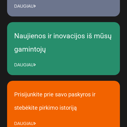
DAUGIAU
Naujienos ir inovacijos iš mūsų
gamintojų
DAUGIAU
Prisijunkite prie savo paskyros ir
stebėkite pirkimo istoriją
DAUGIAU