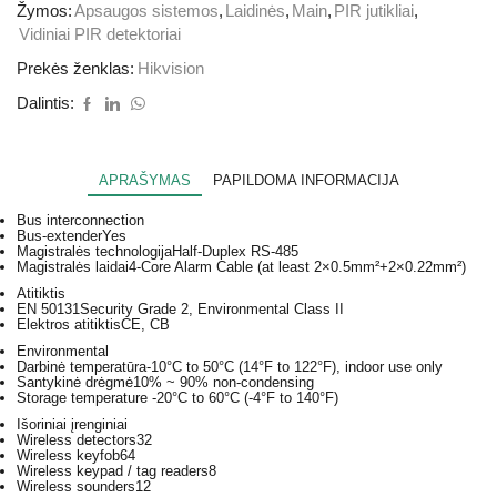
Žymos:
Apsaugos sistemos
,
Laidinės
,
Main
,
PIR jutikliai
,
Vidiniai PIR detektoriai
Prekės ženklas:
Hikvision
Dalintis:
APRAŠYMAS
PAPILDOMA INFORMACIJA
Bus interconnection
Bus-extender
Yes
Magistralės technologija
Half-Duplex RS-485
Magistralės laidai
4-Core Alarm Cable (at least 2×0.5mm²+2×0.22mm²)
Atitiktis
EN 50131
Security Grade 2, Environmental Class II
Elektros atitiktis
CE, CB
Environmental
Darbinė temperatūra
-10°C to 50°C (14°F to 122°F), indoor use only
Santykinė drėgmė
10% ~ 90% non-condensing
Storage temperature
-20°C to 60°C (-4°F to 140°F)
Išoriniai įrenginiai
Wireless detectors
32
Wireless keyfob
64
Wireless keypad / tag readers
8
Wireless sounders
12