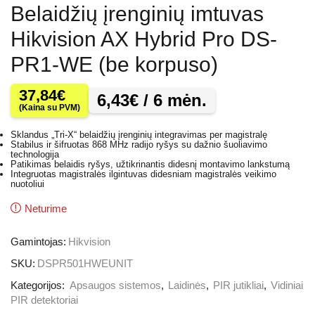
Belaidžių įrenginių imtuvas
Hikvision AX Hybrid Pro DS-
PR1-WE (be korpuso)
37,84
€
6,43
€
/ 6 mėn.
(Kaina su PVM)
Sklandus „Tri-X“ belaidžių įrenginių integravimas per magistralę
Stabilus ir šifruotas 868 MHz radijo ryšys su dažnio šuoliavimo
technologija
Patikimas belaidis ryšys, užtikrinantis didesnį montavimo lankstumą
Integruotas magistralės ilgintuvas didesniam magistralės veikimo
nuotoliui
Neturime
Gamintojas:
Hikvision
SKU:
DSPR501HWEUNIT
Kategorijos:
Apsaugos sistemos
,
Laidinės
,
PIR jutikliai
,
Vidiniai
PIR detektoriai