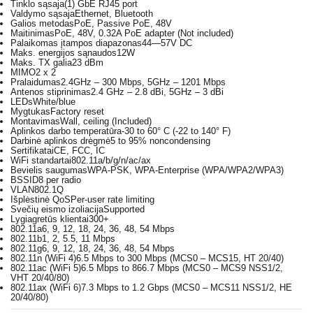
Tinklo sąsaja
(1) GbE RJ45 port
Valdymo sąsaja
Ethernet, Bluetooth
Galios metodas
PoE, Passive PoE, 48V
Maitinimas
PoE, 48V, 0.32A PoE adapter (Not included)
Palaikomas įtampos diapazonas
44—57V DC
Maks. energijos sąnaudos
12W
Maks. TX galia
23 dBm
MIMO
2 x 2
Pralaidumas
2.4GHz – 300 Mbps, 5GHz – 1201 Mbps
Antenos stiprinimas
2.4 GHz – 2.8 dBi, 5GHz – 3 dBi
LEDs
White/blue
Mygtukas
Factory reset
Montavimas
Wall, ceiling (Included)
Aplinkos darbo temperatūra
-30 to 60° C (-22 to 140° F)
Darbinė aplinkos drėgmė
5 to 95% noncondensing
Sertifikatai
CE, FCC, IC
WiFi standartai
802.11a/b/g/n/ac/ax
Bevielis saugumas
WPA-PSK, WPA-Enterprise (WPA/WPA2/WPA3)
BSSID
8 per radio
VLAN
802.1Q
Išplėstinė QoS
Per-user rate limiting
Svečių eismo izoliacija
Supported
Lygiagretūs klientai
300+
802.11a
6, 9, 12, 18, 24, 36, 48, 54 Mbps
802.11b
1, 2, 5.5, 11 Mbps
802.11g
6, 9, 12, 18, 24, 36, 48, 54 Mbps
802.11n (WiFi 4)
6.5 Mbps to 300 Mbps (MCS0 – MCS15, HT 20/40)
802.11ac (WiFi 5)
6.5 Mbps to 866.7 Mbps (MCS0 – MCS9 NSS1/2,
VHT 20/40/80)
802.11ax (WiFi 6)
7.3 Mbps to 1.2 Gbps (MCS0 – MCS11 NSS1/2, HE
20/40/80)