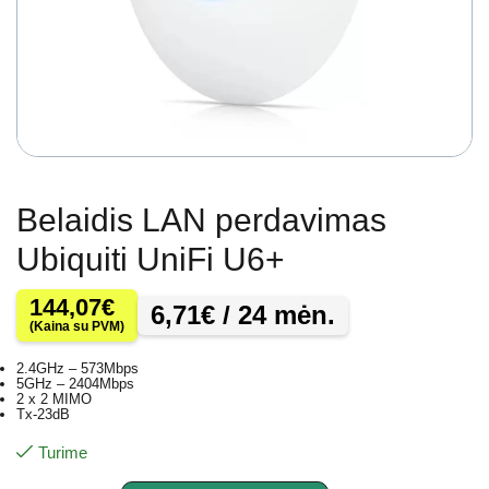
Belaidis LAN perdavimas
Ubiquiti UniFi U6+
144,07
€
6,71
€
/ 24 mėn.
(Kaina su PVM)
2.4GHz – 573Mbps
5GHz – 2404Mbps
2 x 2 MIMO
Tx-23dB
Turime