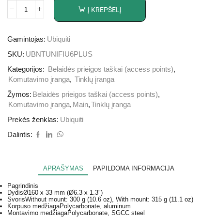
Į KREPŠELĮ
Gamintojas:
Ubiquiti
SKU:
UBNTUNIFIU6PLUS
Kategorijos:
Belaidės prieigos taškai (access points)
,
Komutavimo įranga
,
Tinklų įranga
Žymos:
Belaidės prieigos taškai (access points)
,
Komutavimo įranga
,
Main
,
Tinklų įranga
Prekės ženklas:
Ubiquiti
Dalintis:
APRAŠYMAS
PAPILDOMA INFORMACIJA
Pagrindinis
Dydis
Ø160 x 33 mm (Ø6.3 x 1.3″)
Svoris
Without mount: 300 g (10.6 oz), With mount: 315 g (11.1 oz)
Korpuso medžiaga
Polycarbonate, aluminum
Montavimo medžiaga
Polycarbonate, SGCC steel