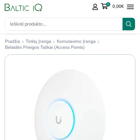
0
0,00
€
Pradžia
Tinklų Įranga
Komutavimo Įranga
Belaidės Prieigos Taškai (access Points)