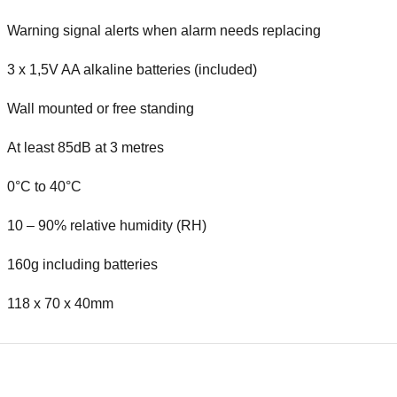
Warning signal alerts when alarm needs replacing
3 x 1,5V AA alkaline batteries (included)
Wall mounted or free standing
At least 85dB at 3 metres
0°C to 40°C
10 – 90% relative humidity (RH)
160g including batteries
118 x 70 x 40mm