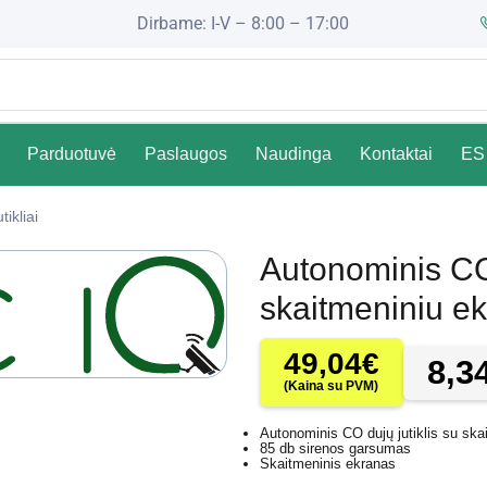
Dirbame: I-V – 8:00 – 17:00
Parduotuvė
Paslaugos
Naudinga
Kontaktai
ES 
tikliai
Autonominis CO 
skaitmeniniu 
49,04
€
8,3
(Kaina su PVM)
Autonominis CO dujų jutiklis su ska
85 db sirenos garsumas
Skaitmeninis ekranas