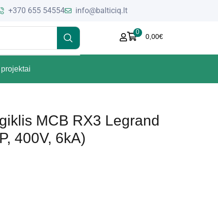
+370 655 54554
info@balticiq.lt
0
0,00
€
projektai
ngiklis MCB RX3 Legrand
P, 400V, 6kA)