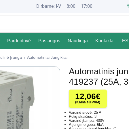
Dirbame: I-V – 8:00 – 17:00
Parduotuvė
Paslaugos
Naudinga
Kontaktai
ES 
ulinė Įranga
Automatiniai Jungikliai
Automatinis ju
419237 (25A, 3
12,06
€
(Kaina su PVM)
Vardinė srovė: 25 A
Polių skaičius: 3
Vardinė įtampa: 400V
Atjungimo geba: 6kA
Atjungimo charakteristika: C