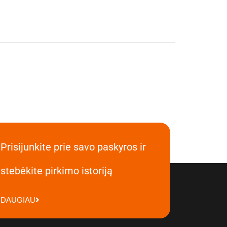
Prisijunkite prie savo paskyros ir
stebėkite pirkimo istoriją
DAUGIAU