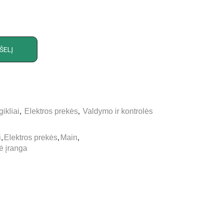
ŠELĮ
ikliai
,
Elektros prekės
,
Valdymo ir kontrolės
i
,
Elektros prekės
,
Main
,
ė įranga