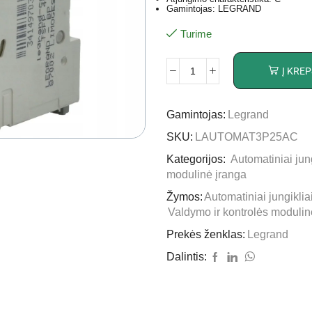
Gamintojas: LEGRAND
Turime
Į KREP
Gamintojas:
Legrand
SKU:
LAUTOMAT3P25AC
Kategorijos:
Automatiniai jung
modulinė įranga
Žymos:
Automatiniai jungiklia
Valdymo ir kontrolės modulin
Prekės ženklas:
Legrand
Dalintis: