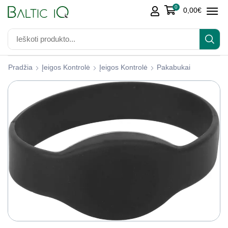
0
0,00
€
Pradžia
Įeigos Kontrolė
Įeigos Kontrolė
Pakabukai