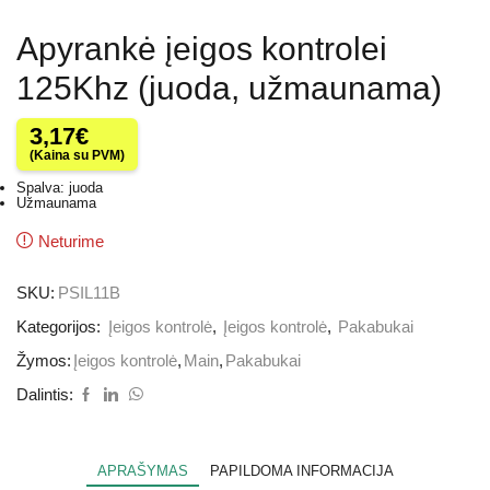
Apyrankė įeigos kontrolei
125Khz (juoda, užmaunama)
3,17
€
(Kaina su PVM)
Spalva: juoda
Užmaunama
Neturime
SKU:
PSIL11B
Kategorijos:
Įeigos kontrolė
,
Įeigos kontrolė
,
Pakabukai
Žymos:
Įeigos kontrolė
,
Main
,
Pakabukai
Dalintis:
APRAŠYMAS
PAPILDOMA INFORMACIJA