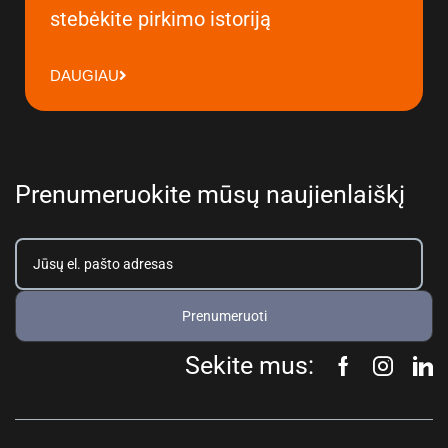
stebėkite pirkimo istoriją
DAUGIAU
Prenumeruokite mūsų naujienlaiškį
Prenumeruoti
Sekite mus: