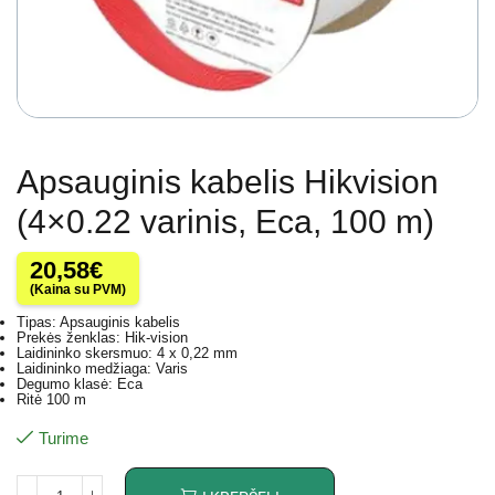
Apsauginis kabelis Hikvision
(4×0.22 varinis, Eca, 100 m)
20,58
€
(Kaina su PVM)
Tipas: Apsauginis kabelis
Prekės ženklas: Hik-vision
Laidininko skersmuo: 4 x 0,22 mm
Laidininko medžiaga: Varis
Degumo klasė: Eca
Ritė 100 m
Turime