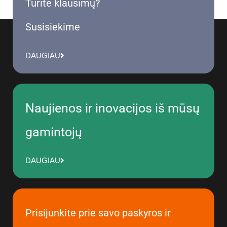
Turite klausimų?
Susisiekime
DAUGIAU
Naujienos ir inovacijos iš mūsų
gamintojų
DAUGIAU
Prisijunkite prie savo paskyros ir