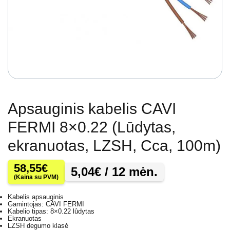
Apsauginis kabelis CAVI
FERMI 8×0.22 (Lūdytas,
ekranuotas, LZSH, Cca, 100m)
58,55
€
5,04
€
/ 12 mėn.
(Kaina su PVM)
Kabelis apsauginis
Gamintojas: CAVI FERMI
Kabelio tipas: 8×0.22 lûdytas
Ekranuotas
LZSH degumo klasė