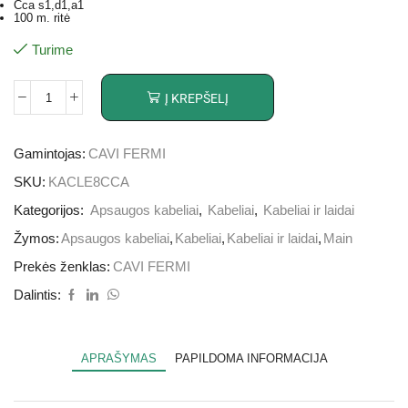
Cca s1,d1,a1
100 m. ritė
Turime
Į KREPŠELĮ
Gamintojas:
CAVI FERMI
SKU:
KACLE8CCA
Kategorijos:
Apsaugos kabeliai
,
Kabeliai
,
Kabeliai ir laidai
Žymos:
Apsaugos kabeliai
,
Kabeliai
,
Kabeliai ir laidai
,
Main
Prekės ženklas:
CAVI FERMI
Dalintis:
APRAŠYMAS
PAPILDOMA INFORMACIJA