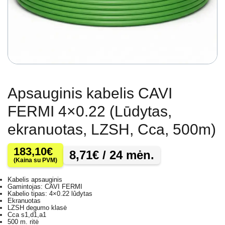
Apsauginis kabelis CAVI
FERMI 4×0.22 (Lūdytas,
ekranuotas, LZSH, Cca, 500m)
183,10
€
8,71
€
/ 24 mėn.
(Kaina su PVM)
Kabelis apsauginis
Gamintojas: CAVI FERMI
Kabelio tipas: 4×0.22 lûdytas
Ekranuotas
LZSH degumo klasė
Cca s1,d1,a1
500 m. ritė