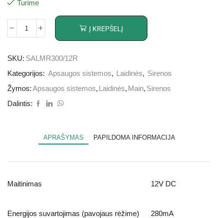
Turime
Į KREPŠELĮ
SKU:
SALMR300/12R
Kategorijos:
Apsaugos sistemos
,
Laidinės
,
Sirenos
Žymos:
Apsaugos sistemos
,
Laidinės
,
Main
,
Sirenos
Dalintis:
APRAŠYMAS
PAPILDOMA INFORMACIJA
Maitinimas
12V DC
Energijos suvartojimas (pavojaus rėžime)
280mA