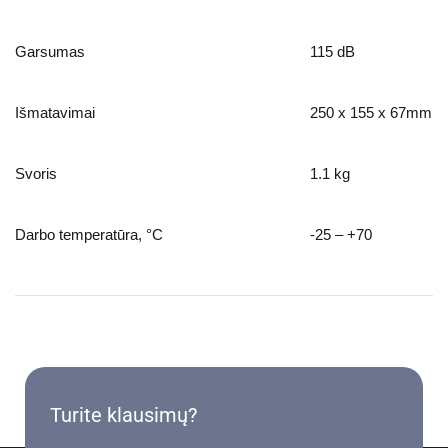
Garsumas
115 dB
Išmatavimai
250 x 155 x 67mm
Svoris
1.1 kg
Darbo temperatūra, °C
-25 – +70
Turite klausimų?