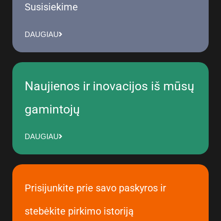
Susisiekime
DAUGIAU
Naujienos ir inovacijos iš mūsų
gamintojų
DAUGIAU
Prisijunkite prie savo paskyros ir
stebėkite pirkimo istoriją