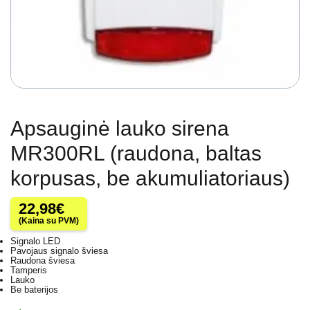
Apsauginė lauko sirena
MR300RL (raudona, baltas
korpusas, be akumuliatoriaus)
22,98
€
(Kaina su PVM)
Signalo LED
Pavojaus signalo šviesa
Raudona šviesa
Tamperis
Lauko
Be baterijos