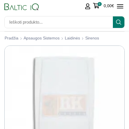
0
0,00
€
Pradžia
Apsaugos Sistemos
Laidinės
Sirenos