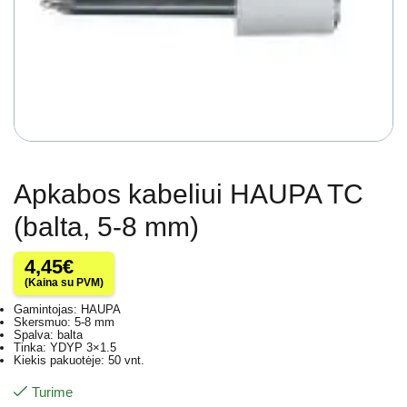
Apkabos kabeliui HAUPA TC
(balta, 5-8 mm)
4,45
€
(Kaina su PVM)
Gamintojas: HAUPA
Skersmuo: 5-8 mm
Spalva: balta
Tinka: YDYP 3×1.5
Kiekis pakuotėje: 50 vnt.
Turime